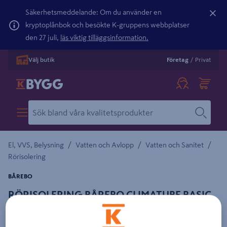
Säkerhetsmeddelande: Om du använder en
kryptoplånbok och besökte K-gruppens webbplatser
den 27 juli,
läs viktig tilläggsinformation.
Välj butik
Företag
/
Privat
/
/
/
El, VVS, Belysning
Vatten och Avlopp
Vatten och Sanitet
Rörisolering
BÅREBO
RÖRISOLERING BÅREBO CLIMATUBE BASIC,
D42 1M