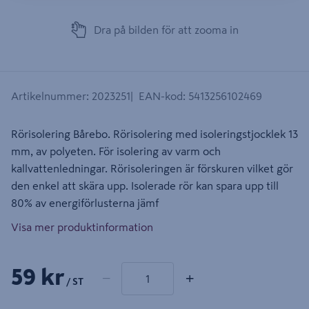
Dra på bilden för att zooma in
Artikelnummer
:
2023251
EAN-kod
:
5413256102469
Rörisolering Bårebo. Rörisolering med isoleringstjocklek 13
mm, av polyeten. För isolering av varm och
kallvattenledningar. Rörisoleringen är förskuren vilket gör
den enkel att skära upp. Isolerade rör kan spara upp till
80% av energiförlusterna jämf
Visa mer produktinformation
1 produkter
Antal
59 kr
−
+
/ ST