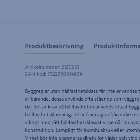
Produktbeskrivning
Produktinforma
Artikelnummer
:
2120961
EAN-kod
:
7322660014634
Byggreglar utan hållfasthetsklass får inte användas 
är bärande, dessa används ofta stående som väggregla
där det är krav på hållfastheten används oftast bygg
hållfasthetsklassning, de är framtagna från virke med
viktigt med rätt hållfasthetsklassat virke när du byg
konstruktion. Lämpligt för inomhusbruk eller utomhu
Virket bör inte exponeras direkt för väder och vind 