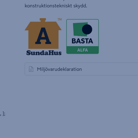
konstruktionstekniskt skydd.
Miljövarudeklaration
öppnas i en ny flik
, ];