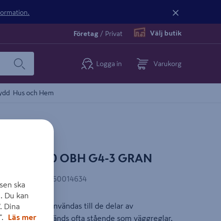
nformation.
Välj butik
Företag
/
Privat
Logga in
Varukorg
ydd
Hus och Hem
5X45X3000 OBH G4-3 GRAN
EAN-kod
:
7322660014634
sen ska
. Du kan
klass får inte användas till de delar av
. Dina
".
Läs mer
ande, dessa används ofta stående som väggreglar.