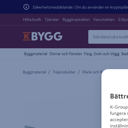
Säkerhetsmeddelande: Om du använder en kryptoplånb
Hitta butik
Tjänster
Bygginspiration
Varumärken
Erbj
Byggmaterial
Dörrar och Fönster
Färg, Golv och Vägg
Bad
/
/
/
Byggmaterial
Träprodukter
Plank och Reglar
Byggr
Detaljerad beskrivning finns i produktbeskrivnings
Bättr
K-Group 
fungera 
accepter
inställni