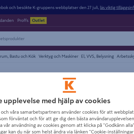
ok och besökte K-gruppens webbplatser den 27 juli,
läs viktig tilläggsi
udanden
Proffs
Outlet
rum, Bastu och Kök
Verktyg och Maskiner
El, VVS, Belysning
Arbetssk
eglar
området
SÖDRA
REGEL SÖDRA 4
e upplevelse med hjälp av cookies
Artikelnummer
:
2120961
och våra samarbetspartners använder cookies för att webbplat
som förväntat och för att ge dig den bästa användarupplevelsen
Byggreglar utan hållfasthets
a vår användning av cookies genom att klicka på "Godkänn alla"
ngar kan du när som helst ändra via länken "Cookie-inställningar
konstruktionen som är bär