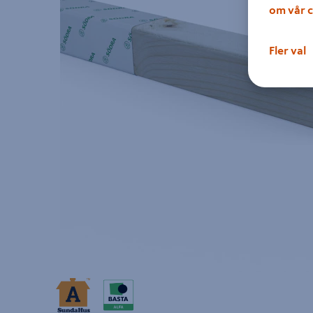
om vår c
Fler val