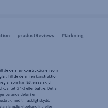
tion
productReviews
Märkning
till de delar av konstruktionen som
r. Till de delar i en konstruktion
reglar som har fått en särskild
 kvalitet G4-3 eller bättre. Det är
ger bärande delar i en
sbruk med tillräckligt skydd.
utan lämplig ytbehandling eller