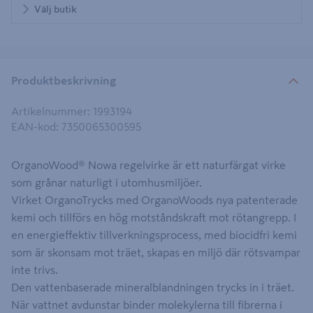
Välj butik
Produktbeskrivning
Artikelnummer
:
1993194
EAN-kod
:
7350065300595
OrganoWood® Nowa regelvirke är ett naturfärgat virke
som grånar naturligt i utomhusmiljöer.
Virket OrganoTrycks med OrganoWoods nya patenterade
kemi och tillförs en hög motståndskraft mot rötangrepp. I
en energieffektiv tillverkningsprocess, med biocidfri kemi
som är skonsam mot träet, skapas en miljö där rötsvampar
inte trivs.
Den vattenbaserade mineralblandningen trycks in i träet.
När vattnet avdunstar binder molekylerna till fibrerna i