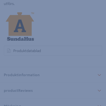
utförs.
Produktdatablad
öppnas i en ny flik
Produktinformation
productReviews
Märkning