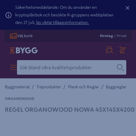
Säkerhetsmeddelande: Om du använder en
kryptoplånbok och besökte K-gruppens webbplatser
den 27 juli,
läs viktig tilläggsinformation.
Välj butik
Företag
/
Privat
/
/
/
Byggmaterial
Träprodukter
Plank och Reglar
Byggreglar
ORGANOWOOD
REGEL ORGANOWOOD NOWA 45X145X4200
Detaljerad beskrivning finns i produktbeskrivningsområdet