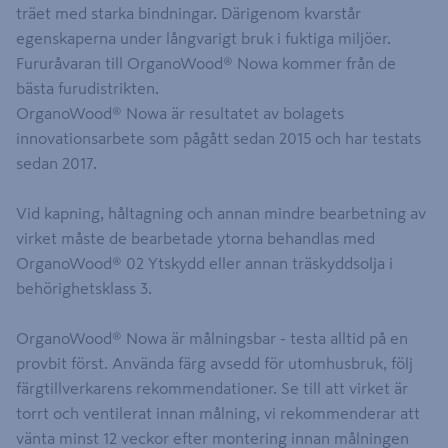
träet med starka bindningar. Därigenom kvarstår
egenskaperna under långvarigt bruk i fuktiga miljöer.
Fururåvaran till OrganoWood® Nowa kommer från de
bästa furudistrikten.
OrganoWood® Nowa är resultatet av bolagets
innovationsarbete som pågått sedan 2015 och har testats
sedan 2017.
Vid kapning, håltagning och annan mindre bearbetning av
virket måste de bearbetade ytorna behandlas med
OrganoWood® 02 Ytskydd eller annan träskyddsolja i
behörighetsklass 3.
OrganoWood® Nowa är målningsbar - testa alltid på en
provbit först. Använda färg avsedd för utomhusbruk, följ
färgtillverkarens rekommendationer. Se till att virket är
torrt och ventilerat innan målning, vi rekommenderar att
vänta minst 12 veckor efter montering innan målningen