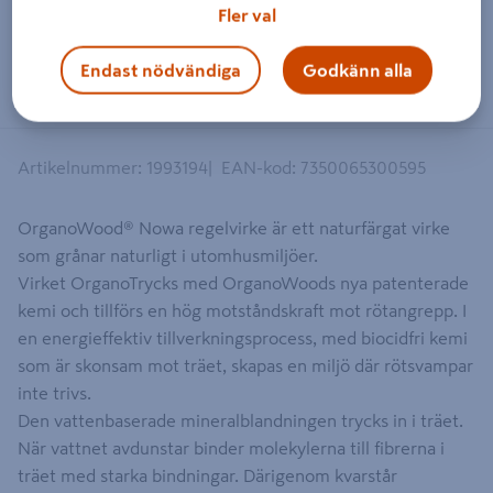
Fler val
Endast nödvändiga
Godkänn alla
Artikelnummer
:
1993194
EAN-kod
:
7350065300595
OrganoWood® Nowa regelvirke är ett naturfärgat virke
som grånar naturligt i utomhusmiljöer.
Virket OrganoTrycks med OrganoWoods nya patenterade
kemi och tillförs en hög motståndskraft mot rötangrepp. I
en energieffektiv tillverkningsprocess, med biocidfri kemi
som är skonsam mot träet, skapas en miljö där rötsvampar
inte trivs.
Den vattenbaserade mineralblandningen trycks in i träet.
När vattnet avdunstar binder molekylerna till fibrerna i
träet med starka bindningar. Därigenom kvarstår