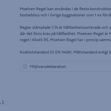
Moelven Regel kan användas i de flesta konstruktion
bostadshus och i övriga byggnationer som t ex förrå
Reglar stämplade C14 är hållfasthetssorterade och s
där det finns krav på hållfasthet. Moelven Regel ä
regel i 45x45-95. Moelven Regel har i princip samma
Kvalitetstandard SS EN 14081. Måttstandard enligt E
Miljövarudeklaration
öppnas i en ny flik
, ];