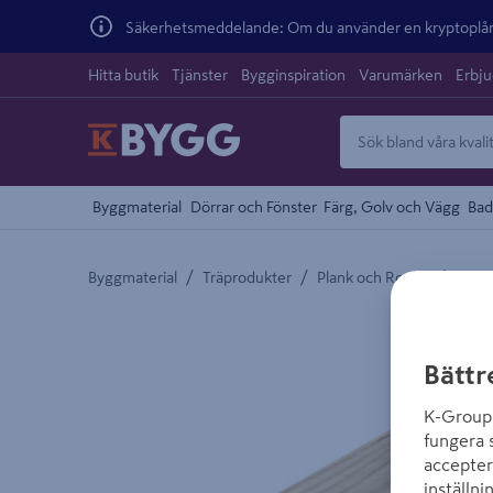
Säkerhetsmeddelande: Om du använder en kryptoplånb
Hitta butik
Tjänster
Bygginspiration
Varumärken
Erbj
Byggmaterial
Dörrar och Fönster
Färg, Golv och Vägg
Bad
/
/
/
Byggmaterial
Träprodukter
Plank och Reglar
Byggr
Detaljerad beskrivning finns i produktbeskrivnings
Bättr
K-Group 
fungera 
accepter
inställni