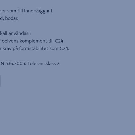
er som till innerväggar i
d, bodar.
kall användas i
r Moelvens komplement till C24
 krav på formstabilitet som C24.
N 336:2003. Toleransklass 2.