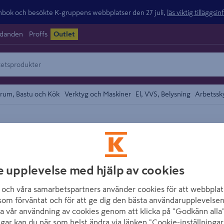
ok och besökte K-gruppens webbplatser den 27 juli,
läs viktig tilläggsi
udanden
Proffs
Outlet
rum, Bastu och Kök
Verktyg och Maskiner
El, VVS, Belysning
Arbetssk
eglar
området
MOELVEN
REGEL MOELVEN 
e upplevelse med hjälp av cookies
GRAN
och våra samarbetspartners använder cookies för att webbplat
Artikelnummer
:
2154093
som förväntat och för att ge dig den bästa användarupplevelsen
a vår användning av cookies genom att klicka på "Godkänn alla"
ngar kan du när som helst ändra via länken "Cookie-inställningar