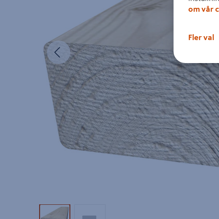
om vår c
Fler val
Föregående