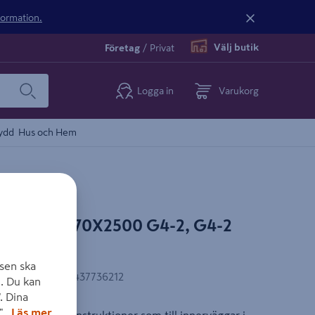
nformation.
Välj butik
Företag
/
Privat
Logga in
Varukorg
ydd
Hus och Hem
OBH 45X70X2500 G4-2, G4-2
sen ska
EAN-kod
:
7040437736212
. Du kan
. Dina
".
Läs mer