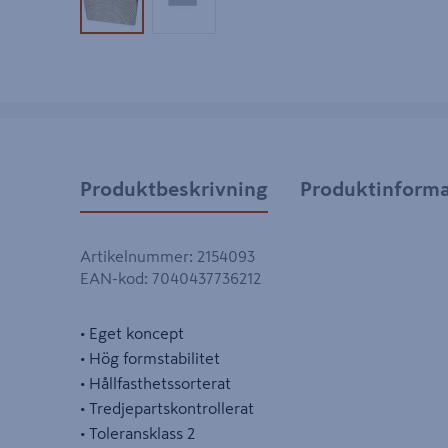
Produktbild 1
Produktbild 2
Produktbeskrivning
Produktinforma
Artikelnummer
:
2154093
EAN-kod
:
7040437736212
• Eget koncept
• Hög formstabilitet
• Hållfasthetssorterat
• Tredjepartskontrollerat
• Toleransklass 2