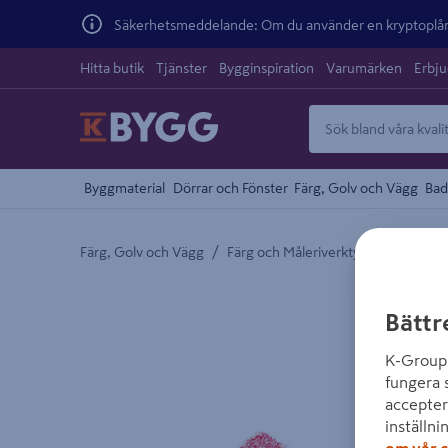
Säkerhetsmeddelande: Om du använder en kryptoplånb
Hitta butik
Tjänster
Bygginspiration
Varumärken
Erbj
Byggmaterial
Dörrar och Fönster
Färg, Golv och Vägg
Bad
/
/
Färg, Golv och Vägg
Färg och Måleriverktyg
Målerive
Detaljerad beskrivning finns i produktbeskrivnings
Bättr
K-Group 
fungera 
accepter
inställni
om vår c