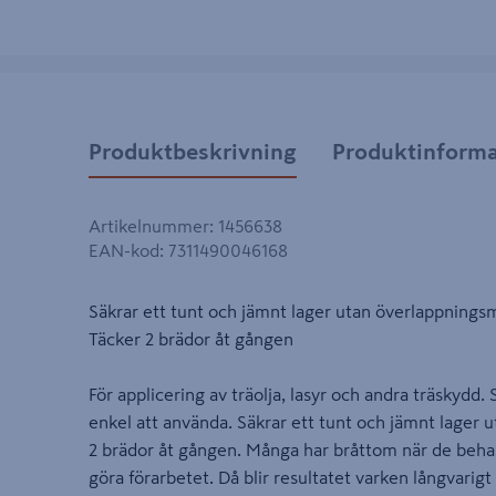
Produktbeskrivning
Produktinforma
Artikelnummer
:
1456638
EAN-kod
:
7311490046168
Säkrar ett tunt och jämnt lager utan överlappning
Täcker 2 brädor åt gången
För applicering av träolja, lasyr och andra träskydd. 
enkel att använda. Säkrar ett tunt och jämnt lager
2 brädor åt gången. Många har bråttom när de behandl
göra förarbetet. Då blir resultatet varken långvarigt