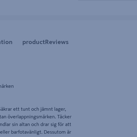
tion
productReviews
smärken
Säkrar ett tunt och jämnt lager,
 utan överlappningsmärken. Täcker
ar sin altan och drar sig för att
 eller barfotavänligt. Dessutom är