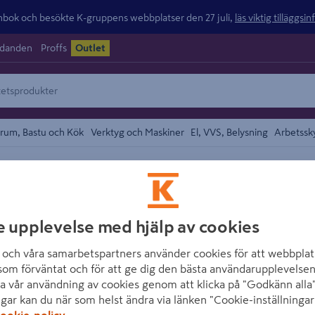
ok och besökte K-gruppens webbplatser den 27 juli,
läs viktig tilläggsi
udanden
Proffs
Outlet
rum, Bastu och Kök
Verktyg och Maskiner
El, VVS, Belysning
Arbetssk
/
rktyg
Övrigt Måleriverktyg
området
ANZA
REFILL TILL ALT
e upplevelse med hjälp av cookies
APPLICERINGSD
och våra samarbetspartners använder cookies för att webbplat
som förväntat och för att ge dig den bästa användarupplevelsen
Artikelnummer
:
1456638
a vår användning av cookies genom att klicka på "Godkänn alla"
ngar kan du när som helst ändra via länken "Cookie-inställningar
ookie-policy