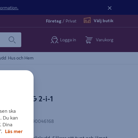
nformation.
Välj butik
Företag
/
Privat
Logga in
Varukorg
ydd
Hus och Hem
ANVERKTYG 2-i-1
YNA
sen ska
. Du kan
EAN-kod
:
7311490046168
. Dina
".
Läs mer