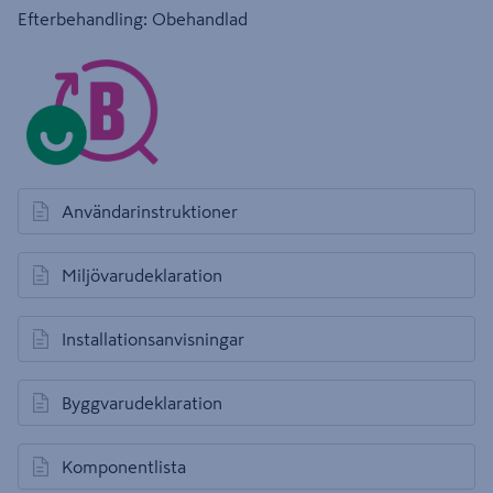
Efterbehandling: Obehandlad
Användarinstruktioner
öppnas i en ny flik
Miljövarudeklaration
öppnas i en ny flik
Installationsanvisningar
öppnas i en ny flik
Byggvarudeklaration
öppnas i en ny flik
Komponentlista
öppnas i en ny flik