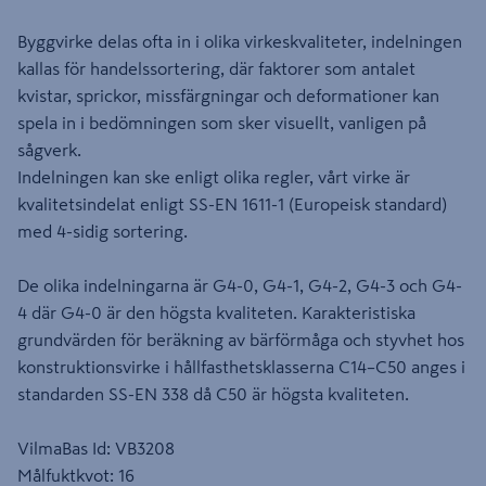
Byggvirke delas ofta in i olika virkeskvaliteter, indelningen
kallas för handelssortering, där faktorer som antalet
kvistar, sprickor, missfärgningar och deformationer kan
spela in i bedömningen som sker visuellt, vanligen på
sågverk.
Indelningen kan ske enligt olika regler, vårt virke är
kvalitetsindelat enligt SS-EN 1611-1 (Europeisk standard)
med 4-sidig sortering.
De olika indelningarna är G4-0, G4-1, G4-2, G4-3 och G4-
4 där G4-0 är den högsta kvaliteten. Karakteristiska
grundvärden för beräkning av bärförmåga och styvhet hos
konstruktionsvirke i hållfasthetsklasserna C14–C50 anges i
standarden SS-EN 338 då C50 är högsta kvaliteten.
VilmaBas Id: VB3208
Målfuktkvot: 16