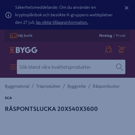
Säkerhetsmeddelande: Om du använder en
kryptoplånbok och besökte K-gruppens webbplatser
den 27 juli,
läs viktig tilläggsinformation.
Välj butik
Företag
/
Privat
/
/
/
Byggmaterial
Träprodukter
Byggvirke
Råspontluckor
SCA
RÅSPONTSLUCKA 20X540X3600
Detaljerad beskrivning finns i produktbeskrivningsområdet