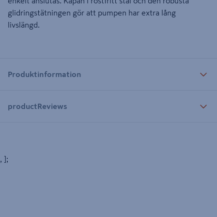
enkelt anslutas. Kåpan i rostfritt stål och den robusta
glidringstätningen gör att pumpen har extra lång
livslängd.
Produktinformation
productReviews
, ];