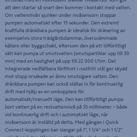
att den startar så snart den kommer i kontakt med vatten.
Om vattennivån sjunker under nivåsensorn stoppar
pumpen automatiskt efter 15 sekunder. Den extremt
kraftfulla dränkbara pumpen är idealisk för dränering av
exempelvis stora trädgårdsdammar, översvämmade
källare eller byggschakt, eftersom den på ett tillförlitligt
sätt kan pumpa ut smutsvatten (smutspartiklar upp till 30
mm) med en hastighet på upp till 22 000 l/tim. Det
integrerade nedfällbara förfiltret i rostfritt stål ger skydd
mot stopp orsakade av ännu smutsigare vatten. Den
dränkbara pumpen kan också ställas in för kontinuerlig
drift med hjälp av en omkopplare för
automatiskt/manuellt läge. Den kan tillförlitligt pumpa
bort vatten på en restvattennivå på 35 millimeter – både
vid kontinuerlig drift och i automatiskt läge, när
nivåsensorn är inställd på detta. Med gängan i Quick
Connect-kopplingen kan slangar på 1”, 1 1/4” och 1 1/2”