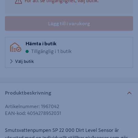
För att se tillgänglighet, välj butik.
Lägg till i varukorg
Hämta i butik
Tillgänglig i 1 butik
Välj butik
Produktbeskrivning
Artikelnummer
:
1967042
EAN-kod
:
4054278952031
Smutsvattenpumpen SP 22 000 Dirt Level Sensor är
utrustad med en individuellt ställbar nivåsensor som gör