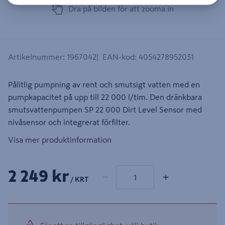
Dra på bilden för att zooma in
Artikelnummer
:
1967042
EAN-kod
:
4054278952031
Pålitlig pumpning av rent och smutsigt vatten med en
pumpkapacitet på upp till 22 000 l/tim. Den dränkbara
smutsvattenpumpen SP 22 000 Dirt Level Sensor med
nivåsensor och integrerat förfilter.
Visa mer produktinformation
1 produkter
Antal
2 249 kr
−
+
/ KRT