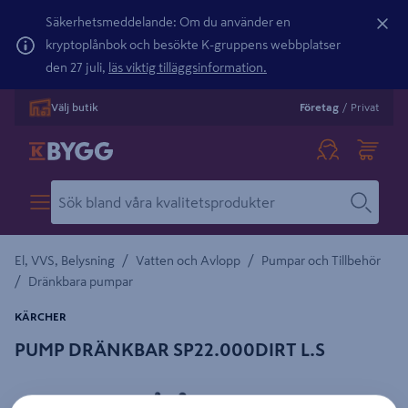
Säkerhetsmeddelande: Om du använder en
kryptoplånbok och besökte K-gruppens webbplatser
den 27 juli,
läs viktig tilläggsinformation.
Välj butik
Företag
/
Privat
/
/
El, VVS, Belysning
Vatten och Avlopp
Pumpar och Tillbehör
/
Dränkbara pumpar
KÄRCHER
PUMP DRÄNKBAR SP22.000DIRT L.S
Detaljerad beskrivning finns i produktbeskrivningsområdet