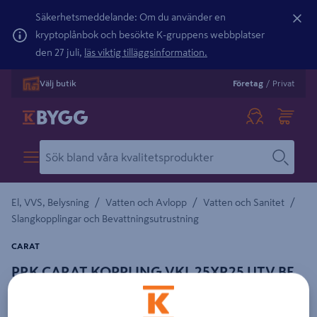
Säkerhetsmeddelande: Om du använder en
kryptoplånbok och besökte K-gruppens webbplatser
den 27 juli,
läs viktig tilläggsinformation.
Välj butik
Företag
/
Privat
/
/
/
El, VVS, Belysning
Vatten och Avlopp
Vatten och Sanitet
Slangkopplingar och Bevattningsutrustning
CARAT
PRK CARAT KOPPLING VKL 25XR25 UTV BF
Detaljerad beskrivning finns i produktbeskrivningsområdet