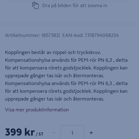
Dra på bilden för att zooma in
Artikelnummer
:
1857382
EAN-kod
:
7318794068254
Kopplingen består av nippel och tryckskruv.
Kompensationshylsa används för PEM-rör PN 6,3 , detta
för att kompensera rörets godstjocklek. Kopplingen kan
upprepade gånger tas isär och återmonteras.
Kompensationshylsa används för PEM-rör PN 6,3 , detta
för att kompensera rörets godstjocklek. Kopplingen kan
upprepade gånger tas isär och återmonteras.
Visa mer produktinformation
1 produkter
Antal
399 kr
−
+
/ ST