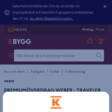
Säkerhetsmeddelande: Om du använder en
kryptoplånbok och besökte K-gruppens webbplatser
den 27 juli,
läs viktig tilläggsinformation.
Välj butik
Företag
/
Privat
/
/
/
Hus och Hem
Trädgård
Grillar
Grillöverdrag
WEBER
PREMIUMÖVERDRAG WEBER - TRAVELER
COM
Detaljerad beskrivning finns i produktbeskrivningsområdet