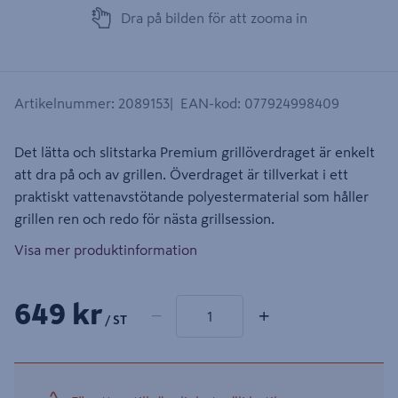
Dra på bilden för att zooma in
Artikelnummer
:
2089153
EAN-kod
:
077924998409
Det lätta och slitstarka Premium grillöverdraget är enkelt
att dra på och av grillen. Överdraget är tillverkat i ett
praktiskt vattenavstötande polyestermaterial som håller
grillen ren och redo för nästa grillsession.
Visa mer produktinformation
1 produkter
Antal
649 kr
−
+
/ ST