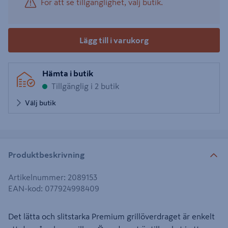
För att se tillgänglighet, välj butik.
Lägg till i varukorg
Hämta i butik
Tillgänglig i 2 butik
Välj butik
Produktbeskrivning
Artikelnummer
:
2089153
EAN-kod
:
077924998409
Det lätta och slitstarka Premium grillöverdraget är enkelt