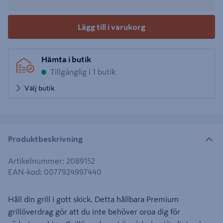
Lägg till i varukorg
Hämta i butik
Tillgänglig i 1 butik
Välj butik
Produktbeskrivning
Artikelnummer
:
2089152
EAN-kod
:
0077924997440
Håll din grill i gott skick. Detta hållbara Premium
grillöverdrag gör att du inte behöver oroa dig för