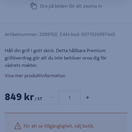
Dra på bilden för att zooma in
Artikelnummer
:
2089152
EAN-kod
:
0077924997440
Håll din grill i gott skick. Detta hållbara Premium
grillöverdrag gör att du inte behöver oroa dig för
vädrets makter.
Visa mer produktinformation
1 produkter
Antal
849 kr
−
+
/ ST
För att se tillgänglighet, välj butik.