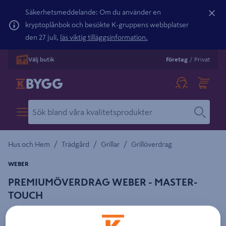
Säkerhetsmeddelande: Om du använder en
kryptoplånbok och besökte K-gruppens webbplatser
den 27 juli,
läs viktig tilläggsinformation.
Välj butik
Företag
/
Privat
/
/
/
Hus och Hem
Trädgård
Grillar
Grillöverdrag
WEBER
PREMIUMÖVERDRAG WEBER - MASTER-
TOUCH
Detaljerad beskrivning finns i produktbeskrivningsområdet