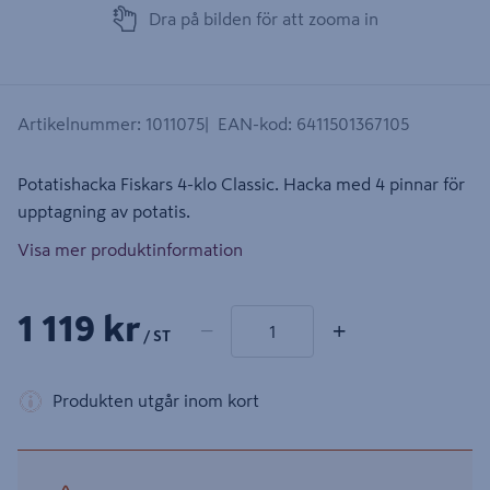
Dra på bilden för att zooma in
Artikelnummer
:
1011075
EAN-kod
:
6411501367105
Potatishacka Fiskars 4-klo Classic. Hacka med 4 pinnar för
upptagning av potatis.
Visa mer produktinformation
1 produkter
Antal
1 119 kr
−
+
/ ST
Produkten utgår inom kort