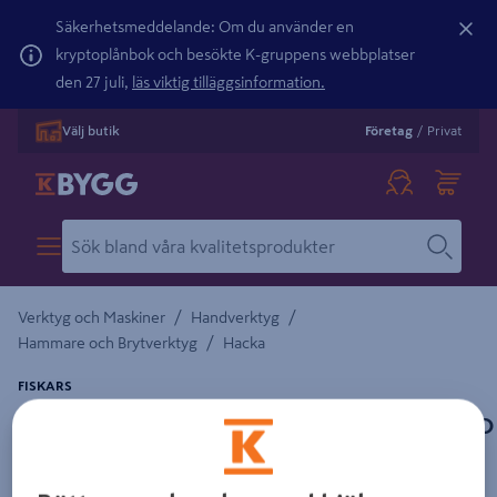
Säkerhetsmeddelande: Om du använder en
kryptoplånbok och besökte K-gruppens webbplatser
den 27 juli,
läs viktig tilläggsinformation.
Välj butik
Företag
/
Privat
/
/
Verktyg och Maskiner
Handverktyg
/
Hammare och Brytverktyg
Hacka
FISKARS
POTATISHACKA FISKARS CLASSIC 0414 4-KLO
Detaljerad beskrivning finns i produktbeskrivningsområdet