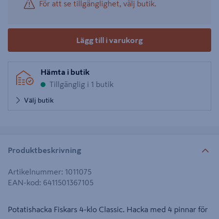
För att se tillgänglighet, välj butik.
Lägg till i varukorg
Hämta i butik
Tillgänglig i 1 butik
Välj butik
Produktbeskrivning
Artikelnummer
:
1011075
EAN-kod
:
6411501367105
Potatishacka Fiskars 4-klo Classic. Hacka med 4 pinnar för