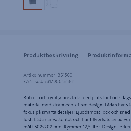
Produktbild 1
Produktbild 2
Produktbeskrivning
Produktinforma
Artikelnummer
:
861360
EAN-kod
:
7317900151941
Robust och rymlig brevlåda med plats för både dagst
material med stram och stilren design. Lådan har v
fokus på smarta detaljer: Ljuddämpat lock och sned
fukt. Lådan är vattentät och har tillverkats av pulver
mått 302x202 mm. Rymmer 12,5 liter. Design Jerke