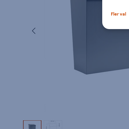
Fler val
Föregående