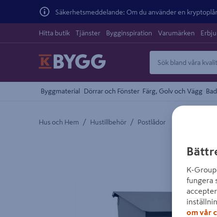
Säkerhetsmeddelande: Om du använder en kryptoplånb
Hitta butik
Tjänster
Bygginspiration
Varumärken
Erbj
Byggmaterial
Dörrar och Fönster
Färg, Golv och Vägg
Bad
/
/
Hus och Hem
Hustillbehör
Postlådor
Detaljerad beskrivning finns i produktbeskrivnings
Bättr
K-Group 
fungera 
accepter
inställni
om vår c