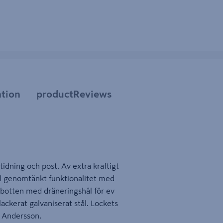
tion
productReviews
idning och post. Av extra kraftigt
äl genomtänkt funktionalitet med
 botten med dräneringshål för ev
lackerat galvaniserat stål. Lockets
r Andersson.