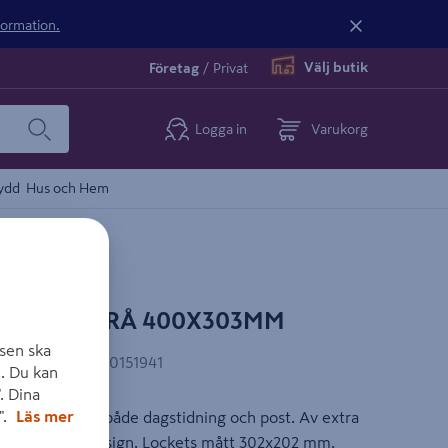
nformation.
Välj butik
Företag
/
Privat
Logga in
Varukorg
ydd
Hus och Hem
 9442B GRÅ 400X303MM
sen ska
AN-kod
:
7317900151941
. Du kan
. Dina
".
Läs mer
 med plats för både dagstidning och post. Av extra
m och stilren design. Lockets mått 302x202 mm.