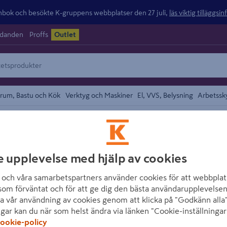
ok och besökte K-gruppens webbplatser den 27 juli,
läs viktig tilläggsi
udanden
Proffs
Outlet
rum, Bastu och Kök
Verktyg och Maskiner
El, VVS, Belysning
Arbetssk
området
HABO
e upplevelse med hjälp av cookies
POSTLÅDA HABO
och våra samarbetspartners använder cookies för att webbplat
Artikelnummer
:
861360
E
som förväntat och för att ge dig den bästa användarupplevelsen
a vår användning av cookies genom att klicka på "Godkänn alla"
ngar kan du när som helst ändra via länken "Cookie-inställningar
Robust och rymlig brevlåda
ookie-policy
kraftigt material med stra