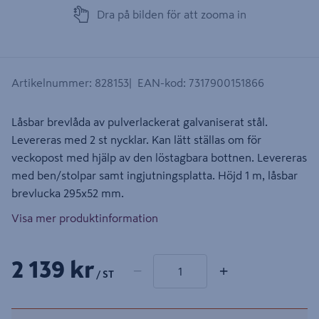
Dra på bilden för att zooma in
Artikelnummer
:
828153
EAN-kod
:
7317900151866
Låsbar brevlåda av pulverlackerat galvaniserat stål.
Levereras med 2 st nycklar. Kan lätt ställas om för
veckopost med hjälp av den löstagbara bottnen. Levereras
med ben/stolpar samt ingjutningsplatta. Höjd 1 m, låsbar
brevlucka 295x52 mm.
Visa mer produktinformation
1 produkter
Antal
2 139 kr
−
+
/ ST