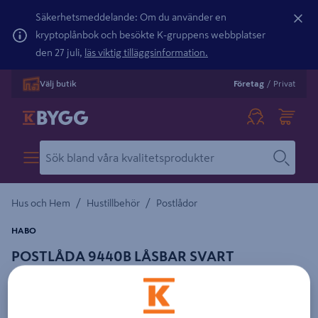
Säkerhetsmeddelande: Om du använder en
kryptoplånbok och besökte K-gruppens webbplatser
den 27 juli,
läs viktig tilläggsinformation.
Välj butik
Företag
/
Privat
/
/
Hus och Hem
Hustillbehör
Postlådor
HABO
POSTLÅDA 9440B LÅSBAR SVART
1000X360MM
Detaljerad beskrivning finns i produktbeskrivningsområdet