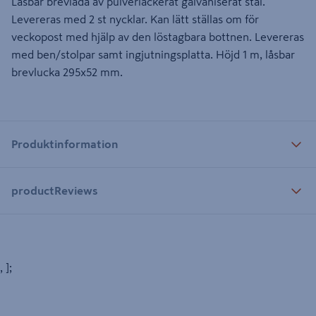
Låsbar brevlåda av pulverlackerat galvaniserat stål.
Levereras med 2 st nycklar. Kan lätt ställas om för
veckopost med hjälp av den löstagbara bottnen. Levereras
med ben/stolpar samt ingjutningsplatta. Höjd 1 m, låsbar
brevlucka 295x52 mm.
Produktinformation
productReviews
, ];