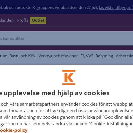
ok och besökte K-gruppens webbplatser den 27 juli,
läs viktig tilläggsi
udanden
Proffs
Outlet
rum, Bastu och Kök
Verktyg och Maskiner
El, VVS, Belysning
Arbetssk
området
GOP
e upplevelse med hjälp av cookies
PLEXIGLAS 3MM 
och våra samarbetspartners använder cookies för att webbplat
Artikelnummer
:
806794
som förväntat och för att ge dig den bästa användarupplevelsen
a vår användning av cookies genom att klicka på "Godkänn alla"
ngar kan du när som helst ändra via länken "Cookie-inställningar
Transparent Plexiglasskiva 
ookie-policy