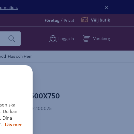
nformation.
Välj butik
Företag
/
Privat
Logga in
Varukorg
ydd
Hus och Hem
GLASKL 1500X750
sen ska
EAN-kod
:
7392814100025
. Du kan
. Dina
".
Läs mer
av akrylplast.