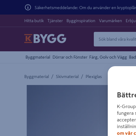
Säkerhetsmeddelande: Om du använder en kryptoplånb
Hitta butik
Tjänster
Bygginspiration
Varumärken
Erbj
Byggmaterial
Dörrar och Fönster
Färg, Golv och Vägg
Bad
/
/
Byggmaterial
Skivmaterial
Plexiglas
Detaljerad beskrivning finns i produktbeskrivnings
Bättr
K-Group 
fungera 
accepter
inställni
om vår c