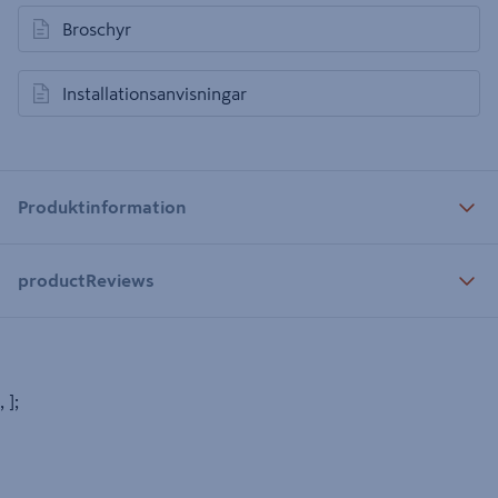
Broschyr
öppnas i en ny flik
Installationsanvisningar
öppnas i en ny flik
Produktinformation
productReviews
, ];