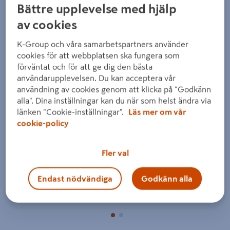
Bättre upplevelse med hjälp
av cookies
K-Group och våra samarbetspartners använder
cookies för att webbplatsen ska fungera som
förväntat och för att ge dig den bästa
användarupplevelsen. Du kan acceptera vår
Föregående
Nästa
användning av cookies genom att klicka på "Godkänn
alla". Dina inställningar kan du när som helst ändra via
länken "Cookie-inställningar".
Läs mer om vår
cookie-policy
Fler val
Endast nödvändiga
Godkänn alla