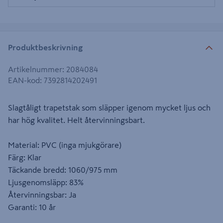
Produktbeskrivning
Artikelnummer
:
2084084
EAN-kod
:
7392814202491
Slagtåligt trapetstak som släpper igenom mycket ljus och
har hög kvalitet. Helt återvinningsbart.
Material: PVC (inga mjukgörare)
Färg: Klar
Täckande bredd: 1060/975 mm
Ljusgenomsläpp: 83%
Återvinningsbar: Ja
Garanti: 10 år