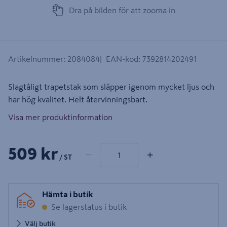
Dra på bilden för att zooma in
Artikelnummer
:
2084084
EAN-kod
:
7392814202491
Slagtåligt trapetstak som släpper igenom mycket ljus och
har hög kvalitet. Helt återvinningsbart.
Visa mer produktinformation
1 produkter
Antal
509 kr
−
+
/ ST
Hämta i butik
Se lagerstatus i butik
Välj butik