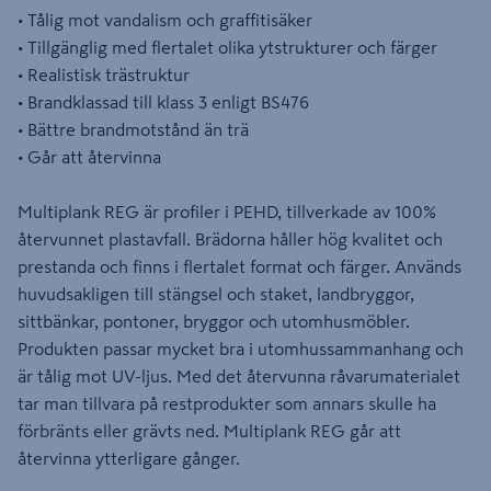
• Tålig mot vandalism och graffitisäker
• Tillgänglig med flertalet olika ytstrukturer och färger
• Realistisk trästruktur
• Brandklassad till klass 3 enligt BS476
• Bättre brandmotstånd än trä
• Går att återvinna
Multiplank REG är profiler i PEHD, tillverkade av 100%
återvunnet plastavfall. Brädorna håller hög kvalitet och
prestanda och finns i flertalet format och färger. Används
huvudsakligen till stängsel och staket, landbryggor,
sittbänkar, pontoner, bryggor och utomhusmöbler.
Produkten passar mycket bra i utomhussammanhang och
är tålig mot UV-ljus. Med det återvunna råvarumaterialet
tar man tillvara på restprodukter som annars skulle ha
förbränts eller grävts ned. Multiplank REG går att
återvinna ytterligare gånger.