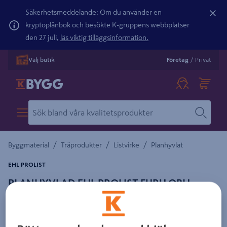
Säkerhetsmeddelande: Om du använder en
kryptoplånbok och besökte K-gruppens webbplatser
den 27 juli,
läs viktig tilläggsinformation.
Välj butik
Företag
/
Privat
/
/
/
Byggmaterial
Träprodukter
Listvirke
Planhyvlat
EHL PROLIST
PLANHYVLAD EHL PROLIST FURU OBH
15X21MM
Detaljerad beskrivning finns i produktbeskrivningsområdet