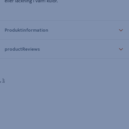
eller lackning i valfri kulör.
Produktinformation
productReviews
, ];