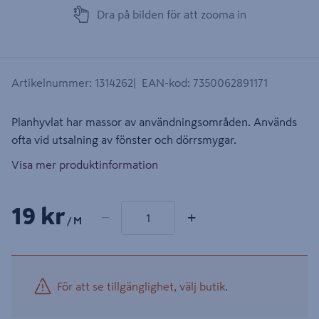
Dra på bilden för att zooma in
Artikelnummer
:
1314262
EAN-kod
:
7350062891171
Planhyvlat har massor av användningsområden. Används
ofta vid utsalning av fönster och dörrsmygar.
Visa mer produktinformation
1 produkter
Antal
19 kr
−
+
/ M
För att se tillgänglighet, välj butik.