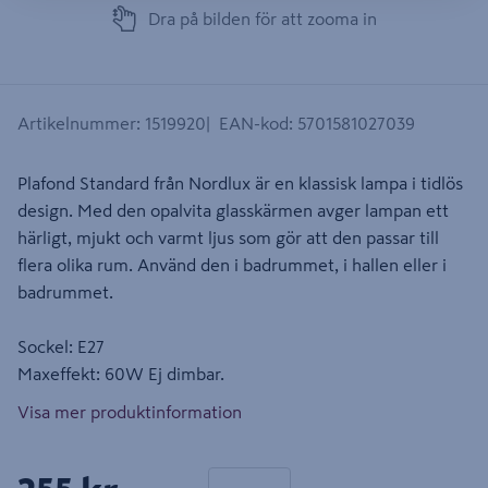
Dra på bilden för att zooma in
Artikelnummer
:
1519920
EAN-kod
:
5701581027039
Plafond Standard från Nordlux är en klassisk lampa i tidlös
design. Med den opalvita glasskärmen avger lampan ett
härligt, mjukt och varmt ljus som gör att den passar till
flera olika rum. Använd den i badrummet, i hallen eller i
badrummet.
Sockel: E27
Maxeffekt: 60W Ej dimbar.
Visa mer produktinformation
1 produkter
Antal