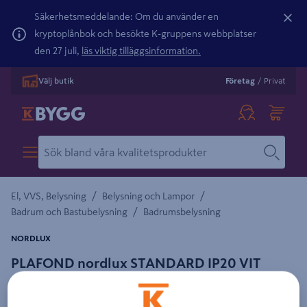
Säkerhetsmeddelande: Om du använder en
kryptoplånbok och besökte K-gruppens webbplatser
den 27 juli,
läs viktig tilläggsinformation.
Välj butik
Företag
/
Privat
/
/
El, VVS, Belysning
Belysning och Lampor
/
Badrum och Bastubelysning
Badrumsbelysning
NORDLUX
PLAFOND nordlux STANDARD IP20 VIT
Detaljerad beskrivning finns i produktbeskrivningsområdet