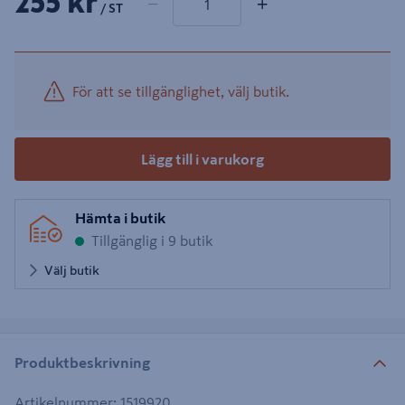
255 kr
−
+
/ ST
För att se tillgänglighet, välj butik.
Lägg till i varukorg
Hämta i butik
Tillgänglig i 9 butik
Välj butik
Produktbeskrivning
Artikelnummer
:
1519920