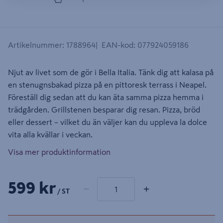
Artikelnummer
:
1788964
EAN-kod
:
077924059186
Njut av livet som de gör i Bella Italia. Tänk dig att kalasa på
en stenugnsbakad pizza på en pittoresk terrass i Neapel.
Föreställ dig sedan att du kan äta samma pizza hemma i
trädgården. Grillstenen besparar dig resan. Pizza, bröd
eller dessert – vilket du än väljer kan du uppleva la dolce
vita alla kvällar i veckan.
Visa mer produktinformation
1 produkter
Antal
599 kr
−
+
/ ST