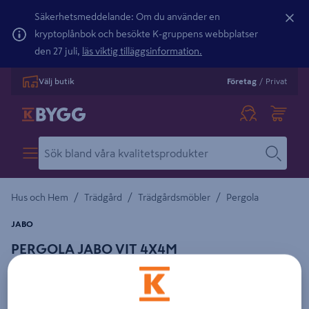
Säkerhetsmeddelande: Om du använder en
kryptoplånbok och besökte K-gruppens webbplatser
den 27 juli,
läs viktig tilläggsinformation.
Välj butik
Företag
/
Privat
/
/
/
Hus och Hem
Trädgård
Trädgårdsmöbler
Pergola
JABO
PERGOLA JABO VIT 4X4M
Detaljerad beskrivning finns i produktbeskrivningsområdet