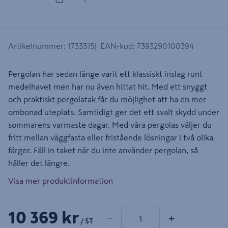
Artikelnummer
:
1733315
EAN-kod
:
7393290100394
Pergolan har sedan länge varit ett klassiskt inslag runt
medelhavet men har nu även hittat hit. Med ett snyggt
och praktiskt pergolatak får du möjlighet att ha en mer
ombonad uteplats. Samtidigt ger det ett svalt skydd under
sommarens varmaste dagar. Med våra pergolas väljer du
fritt mellan väggfasta eller fristående lösningar i två olika
färger. Fäll in taket när du inte använder pergolan, så
håller det längre.
Visa mer produktinformation
1 produkter
Antal
10 369 kr
−
+
/ ST