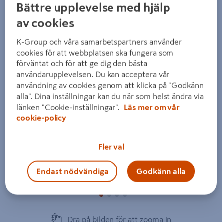
Bättre upplevelse med hjälp
av cookies
K-Group och våra samarbetspartners använder
cookies för att webbplatsen ska fungera som
förväntat och för att ge dig den bästa
Föregående
Nästa
användarupplevelsen. Du kan acceptera vår
användning av cookies genom att klicka på "Godkänn
alla". Dina inställningar kan du när som helst ändra via
länken "Cookie-inställningar".
Läs mer om vår
cookie-policy
Fler val
Endast nödvändiga
Godkänn alla
Dra på bilden för att zooma in