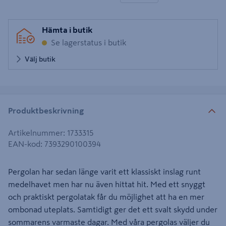
Hämta i butik
Se lagerstatus i butik
Välj butik
Produktbeskrivning
Artikelnummer
:
1733315
EAN-kod
:
7393290100394
Pergolan har sedan länge varit ett klassiskt inslag runt
medelhavet men har nu även hittat hit. Med ett snyggt
och praktiskt pergolatak får du möjlighet att ha en mer
ombonad uteplats. Samtidigt ger det ett svalt skydd under
sommarens varmaste dagar. Med våra pergolas väljer du