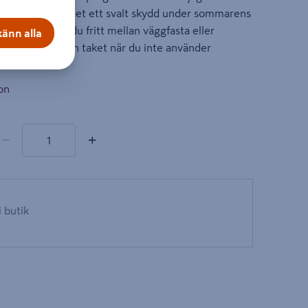
Samtidigt ger det ett svalt skydd under sommarens
rgolas väljer du fritt mellan väggfasta eller
änn alla
lika färger. Fäll in taket när du inte använder
re.
on
produkter
tal
−
+
i butik