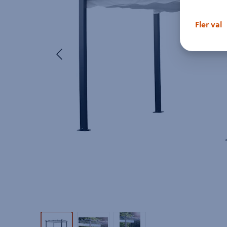
Fler val
Föregående