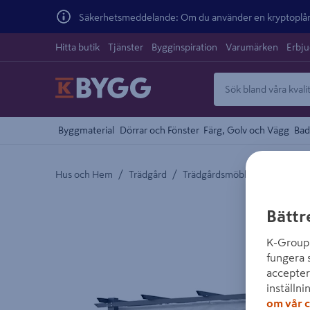
Säkerhetsmeddelande: Om du använder en kryptoplånb
Hitta butik
Tjänster
Bygginspiration
Varumärken
Erbj
Byggmaterial
Dörrar och Fönster
Färg, Golv och Vägg
Bad
/
/
/
Hus och Hem
Trädgård
Trädgårdsmöbler
Pergola
Detaljerad beskrivning finns i produktbeskrivnings
Bättr
K-Group 
fungera 
accepter
inställni
om vår c