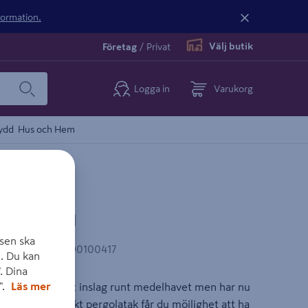
nformation.
Välj butik
Företag
/
Privat
Logga in
Varukorg
ydd
Hus och Hem
GRÅ 4X4M
sen ska
AN-kod
:
7393290100417
. Du kan
. Dina
".
Läs mer
arit ett klassiskt inslag runt medelhavet men har nu
yggt och praktiskt pergolatak får du möjlighet att ha