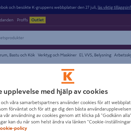
ok och besökte K-gruppens webbplatser den 27 juli,
läs viktig tilläggsi
udanden
Proffs
Outlet
rum, Bastu och Kök
Verktyg och Maskiner
El, VVS, Belysning
Arbetssk
området
JABO
e upplevelse med hjälp av cookies
PERGOLA JABO 
och våra samarbetspartners använder cookies för att webbplat
Artikelnummer
:
1733317
E
som förväntat och för att ge dig den bästa användarupplevelsen
a vår användning av cookies genom att klicka på "Godkänn alla"
ngar kan du när som helst ändra via länken "Cookie-inställningar
Pergolan har sedan länge v
ookie-policy
även hittat hit. Med ett sn