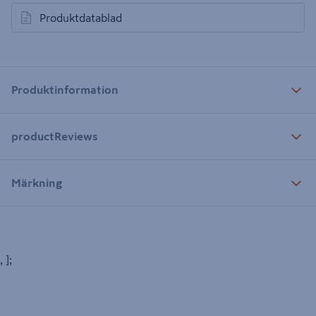
Produktdatablad
öppnas i en ny flik
Produktinformation
productReviews
Märkning
, ];