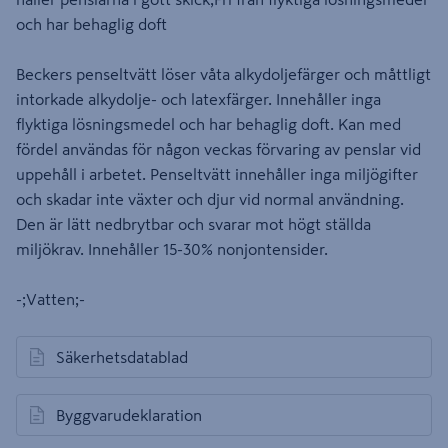
och har behaglig doft
Beckers penseltvätt löser våta alkydoljefärger och måttligt
intorkade alkydolje- och latexfärger. Innehåller inga
flyktiga lösningsmedel och har behaglig doft. Kan med
fördel användas för någon veckas förvaring av penslar vid
uppehåll i arbetet. Penseltvätt innehåller inga miljögifter
och skadar inte växter och djur vid normal användning.
Den är lätt nedbrytbar och svarar mot högt ställda
miljökrav. Innehåller 15-30% nonjontensider.
-;Vatten;-
Säkerhetsdatablad
öppnas i en ny flik
Byggvarudeklaration
öppnas i en ny flik