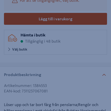
För att se tillgänglighet, välj butik.
Lägg till i varukorg
Hämta i butik
Tillgänglig i 48 butik
Välj butik
Produktbeskrivning
Artikelnummer
:
1384553
EAN-kod
:
7311237067081
Löser upp och tar bort färg från penslarna;Rengör och
håller penslarna i gott skick;Fri från flyktiga lösningsmedel