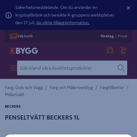
Säkerhetsmeddelande: Om du använder en
kryptoplånbok och besökte K-gruppens webbplatser
den 27 juli,
läs viktig tilläggsinformation.
Välj butik
Företag
/
Privat
/
/
/
Färg, Golv och Vägg
Färg och Måleriverktyg
Färgtillbehör
Målartvätt
BECKERS
PENSELTVÄTT BECKERS 1L
Detaljerad beskrivning finns i produktbeskrivningsområdet