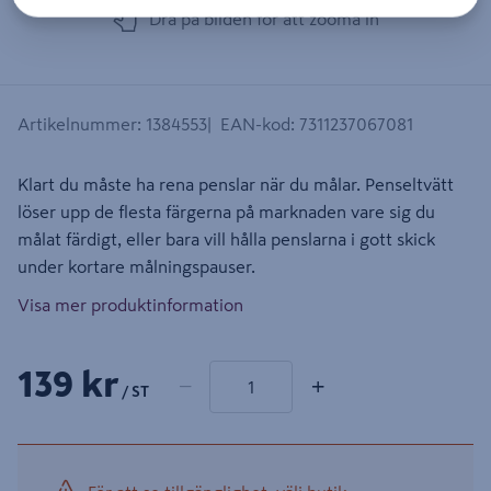
Dra på bilden för att zooma in
Artikelnummer
:
1384553
EAN-kod
:
7311237067081
Klart du måste ha rena penslar när du målar. Penseltvätt
löser upp de flesta färgerna på marknaden vare sig du
målat färdigt, eller bara vill hålla penslarna i gott skick
under kortare målningspauser.
Visa mer produktinformation
1 produkter
Antal
139 kr
−
+
/ ST