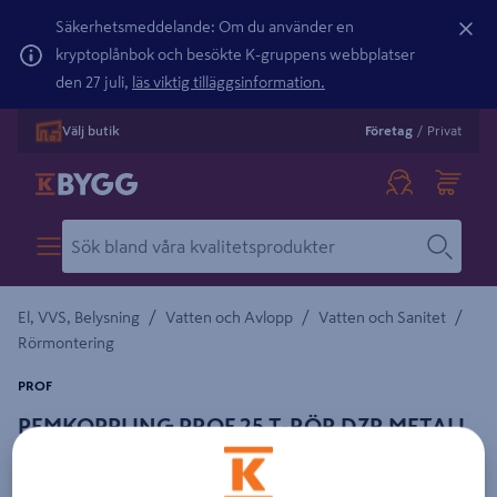
Säkerhetsmeddelande: Om du använder en
kryptoplånbok och besökte K-gruppens webbplatser
den 27 juli,
läs viktig tilläggsinformation.
Välj butik
Företag
/
Privat
/
/
/
El, VVS, Belysning
Vatten och Avlopp
Vatten och Sanitet
Rörmontering
PROF
PEMKOPPLING PROF 25 T-RÖR DZR METALL
Detaljerad beskrivning finns i produktbeskrivningsområdet