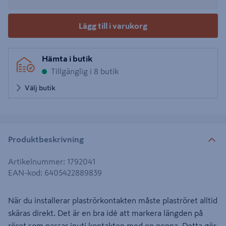
Lägg till i varukorg
Hämta i butik
Tillgänglig i 8 butik
Välj butik
Produktbeskrivning
Artikelnummer
:
1792041
EAN-kod
:
6405422889839
När du installerar plaströrkontakten måste plaströret alltid
skäras direkt. Det är en bra idé att markera längden på
röret som passar inuti kontakten med en penna. Detta gör