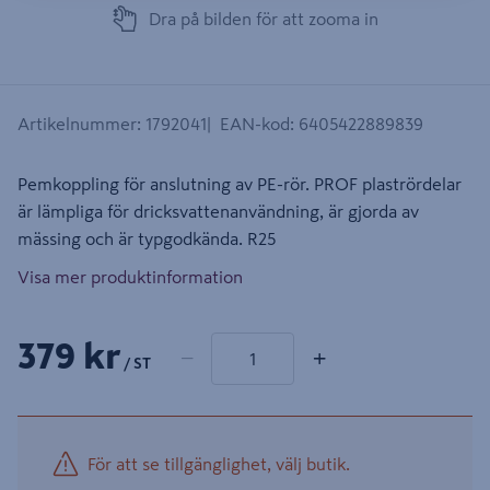
Dra på bilden för att zooma in
Artikelnummer
:
1792041
EAN-kod
:
6405422889839
Pemkoppling för anslutning av PE-rör. PROF plastrördelar
är lämpliga för dricksvattenanvändning, är gjorda av
mässing och är typgodkända. R25
Visa mer produktinformation
1 produkter
Antal
379 kr
−
+
/ ST
För att se tillgänglighet, välj butik.