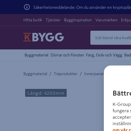
Säkerhetsmeddelande: Om du använder en kryptoplånb
Hitta butik
Tjänster
Bygginspiration
Varumärken
Erbj
Byggmaterial
Dörrar och Fönster
Färg, Golv och Vägg
Bad
/
/
/
Byggmaterial
Träprodukter
Innerpanel
Målad Inne
Detaljerad beskrivning finns i produktbeskrivnings
Bättr
Längd: 4200mm
K-Group 
fungera 
accepter
inställni
om vår c