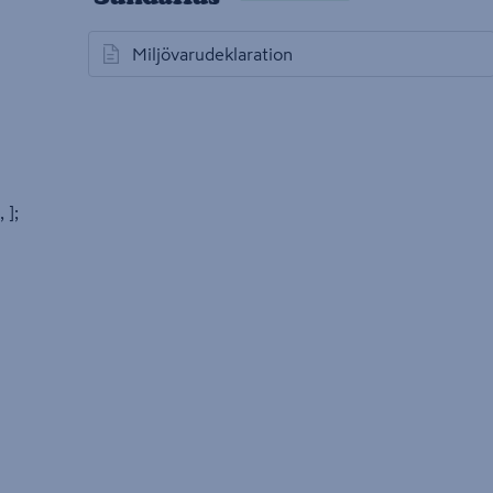
Miljövarudeklaration
öppnas i en ny flik
, ];