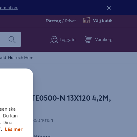
nformation.
Välj butik
Företag
/
Privat
Logga in
Varukorg
ydd
Hus och Hem
OD WHITE0500-N 13X120 4,2M,
sen ska
. Du kan
EAN-kod
:
4741585040154
. Dina
".
Läs mer