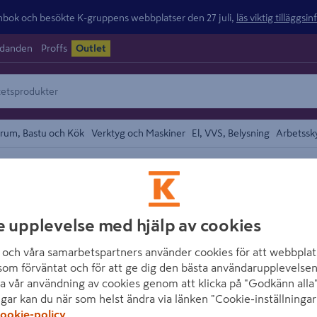
ok och besökte K-gruppens webbplatser den 27 juli,
läs viktig tilläggsi
udanden
Proffs
Outlet
rum, Bastu och Kök
Verktyg och Maskiner
El, VVS, Belysning
Arbetssk
rpanel
området
COMBIWOOD
e upplevelse med hjälp av cookies
PANEL COMBIWO
13X120X4200MM
och våra samarbetspartners använder cookies för att webbplat
som förväntat och för att ge dig den bästa användarupplevelsen
Artikelnummer
:
1337456
a vår användning av cookies genom att klicka på "Godkänn alla"
ngar kan du när som helst ändra via länken "Cookie-inställningar
ookie-policy