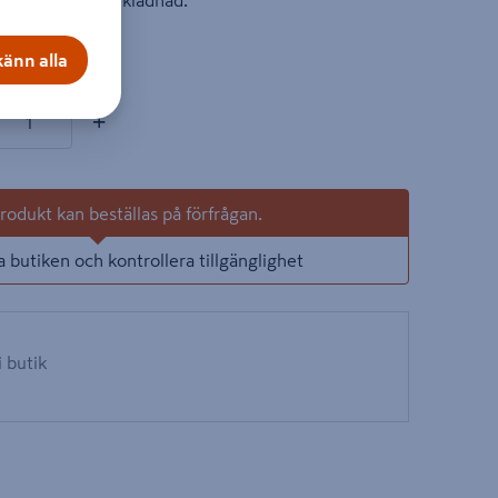
tak- och väggbeklädnad.
on
änn alla
ter
+
odukt kan beställas på förfrågan.
a butiken och kontrollera tillgänglighet
i butik