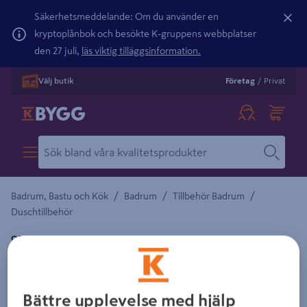
Säkerhetsmeddelande: Om du använder en
kryptoplånbok och besökte K-gruppens webbplatser
den 27 juli,
läs viktig tilläggsinformation.
Välj butik
Företag
/
Privat
/
/
/
Badrum, Bastu och Kök
Badrum
Tillbehör Badrum
Duschtillbehör
ORAS
ORAS ÖVERDEL 109089V NOVA
Detaljerad beskrivning finns i produktbeskrivningsområdet
Bättre upplevelse med hjälp