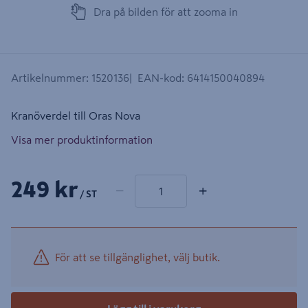
Dra på bilden för att zooma in
Artikelnummer
:
1520136
EAN-kod
:
6414150040894
Kranöverdel till Oras Nova
Visa mer produktinformation
1 produkter
Antal
249 kr
−
+
/ ST
För att se tillgänglighet, välj butik.