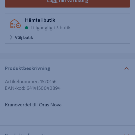
Lägg till i varukorg
Hämta i butik
Tillgänglig i 3 butik
Välj butik
Produktbeskrivning
Artikelnummer
:
1520136
EAN-kod
:
6414150040894
Kranöverdel till Oras Nova