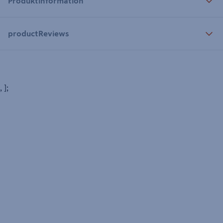
Produktinformation
productReviews
, ];