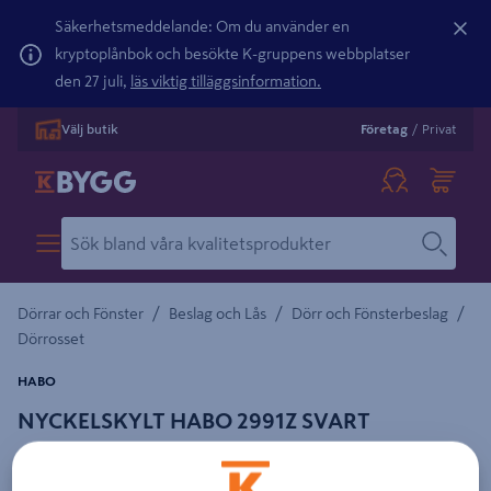
Säkerhetsmeddelande: Om du använder en
kryptoplånbok och besökte K-gruppens webbplatser
den 27 juli,
läs viktig tilläggsinformation.
Välj butik
Företag
/
Privat
/
/
/
Dörrar och Fönster
Beslag och Lås
Dörr och Fönsterbeslag
Dörrosset
HABO
NYCKELSKYLT HABO 2991Z SVART
Detaljerad beskrivning finns i produktbeskrivningsområdet