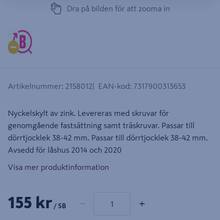
Dra på bilden för att zooma in
Artikelnummer
:
2158012
EAN-kod
:
7317900313653
Nyckelskylt av zink. Levereras med skruvar för
genomgående fastsättning samt träskruvar. Passar till
dörrtjocklek 38-42 mm. Passar till dörrtjocklek 38-42 mm.
Avsedd för låshus 2014 och 2020
Visa mer produktinformation
1 produkter
Antal
155 kr
−
+
/ SB