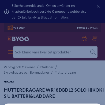
Säkerhetsmeddelande: Om du använder en
kryptoplånbok och besökte K-gruppens webbplatser
den 27 juli,
läs viktig tilläggsinformation.
Välj butik
Företag
/
Privat
/
/
Verktyg och Maskiner
Maskiner
/
Skruvdragare och Borrmaskiner
Mutterdragare
HIKOKI
MUTTERDRAGARE WR18DBDL2 SOLO HIKOKI
S U BATTERI&LADDARE