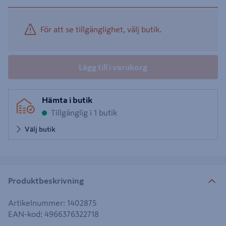
För att se tillgänglighet, välj butik.
Lägg till i varukorg
Hämta i butik
Tillgänglig i 1 butik
Välj butik
Produktbeskrivning
Artikelnummer
:
1402875
EAN-kod
:
4966376322718