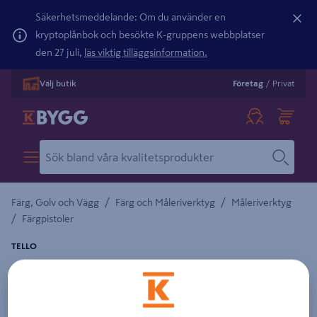
Säkerhetsmeddelande: Om du använder en
kryptoplånbok och besökte K-gruppens webbplatser
den 27 juli,
läs viktig tilläggsinformation.
Välj butik
Företag
/
Privat
/
/
Färg, Golv och Vägg
Färg och Måleriverktyg
Måleriverktyg
/
Färgpistoler
TELLO
MUNSTYCKE LINJEMÅLNING 102-152
VÄNDBART 102-152