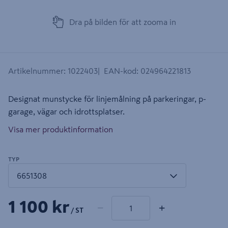
Dra på bilden för att zooma in
Artikelnummer
:
1022403
EAN-kod
:
024964221813
Designat munstycke för linjemålning på parkeringar, p-
garage, vägar och idrottsplatser.
Visa mer produktinformation
TYP
1 produkter
Antal
1 100 kr
−
+
/ ST