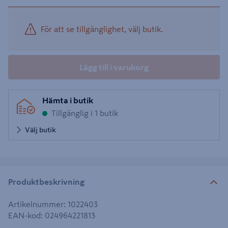
För att se tillgänglighet, välj butik.
Lägg till i varukorg
Hämta i butik
Tillgänglig i 1 butik
Välj butik
Produktbeskrivning
Artikelnummer
:
1022403
EAN-kod
:
024964221813