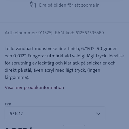
Dra på bilden för att zooma in
Artikelnummer
:
911325
EAN-kod
:
612567395569
Tello vändbart munstycke fine-finish, 671412. 40 grader
och 0,012". Fungerar utmärkt vid väldigt lågt tryck. Idealisk
för sprutning av lackfärg och klarlack på snickerier och
direkt på stål, även acryl med lågt tryck, (ingen
färgdimma).
Visa mer produktinformation
TYP
1 produkter
Antal