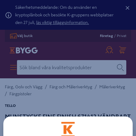
Säkerhetsmeddelande: Om du använder en
kryptoplånbok och besökte K-gruppens webbplatser
den 27 juli,
läs viktig tilläggsinformation.
Välj butik
Företag
/
Privat
/
/
Färg, Golv och Vägg
Färg och Måleriverktyg
Måleriverktyg
/
Färgpistoler
TELLO
MUNSTYCKE FINE FINISH 671412 VÄNDBART
Detaljerad beskrivning finns i produktbeskrivningsområdet