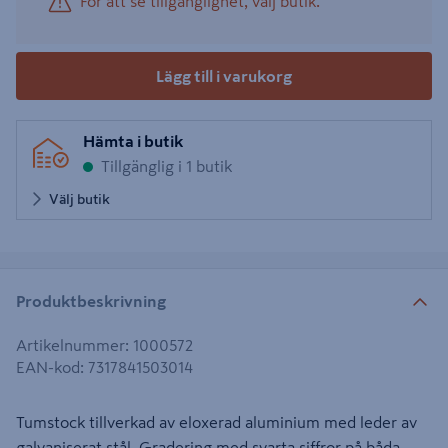
För att se tillgänglighet, välj butik.
Lägg till i varukorg
Hämta i butik
Tillgänglig i 1 butik
Välj butik
Produktbeskrivning
Artikelnummer
:
1000572
EAN-kod
:
7317841503014
Tumstock tillverkad av eloxerad aluminium med leder av
galvaniserat stål. Gradering med svarta siffror på båda