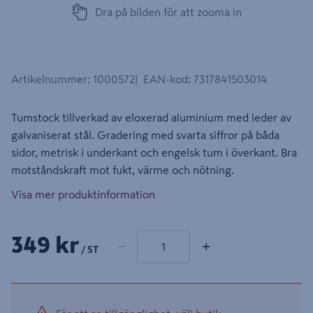
Dra på bilden för att zooma in
Artikelnummer
:
1000572
EAN-kod
:
7317841503014
Tumstock tillverkad av eloxerad aluminium med leder av
galvaniserat stål. Gradering med svarta siffror på båda
sidor, metrisk i underkant och engelsk tum i överkant. Bra
motståndskraft mot fukt, värme och nötning.
Visa mer produktinformation
1 produkter
Antal
349 kr
−
+
/ ST