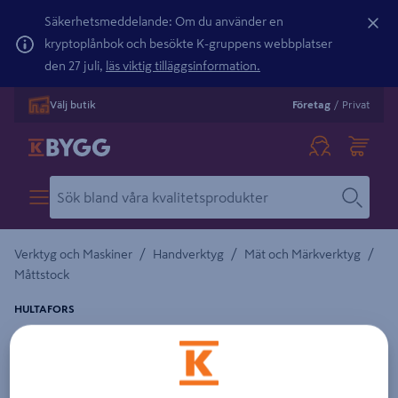
Säkerhetsmeddelande: Om du använder en
kryptoplånbok och besökte K-gruppens webbplatser
den 27 juli,
läs viktig tilläggsinformation.
Välj butik
Företag
/
Privat
/
/
/
Verktyg och Maskiner
Handverktyg
Mät och Märkverktyg
Måttstock
HULTAFORS
METERSTOCK A61-1-6 ALUM
Detaljerad beskrivning finns i produktbeskrivningsområdet