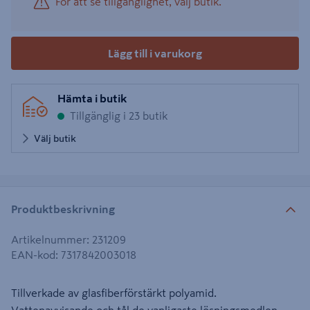
För att se tillgänglighet, välj butik.
Lägg till i varukorg
Hämta i butik
Tillgänglig i 23 butik
Välj butik
Produktbeskrivning
Artikelnummer
:
231209
EAN-kod
:
7317842003018
Tillverkade av glasfiberförstärkt polyamid.