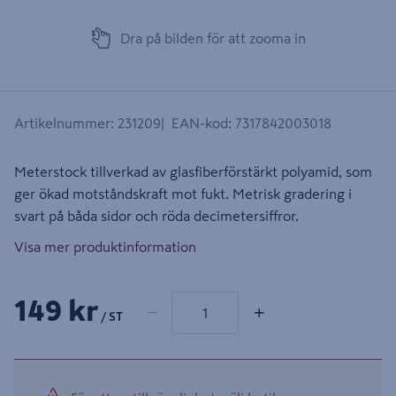
Dra på bilden för att zooma in
Artikelnummer
:
231209
EAN-kod
:
7317842003018
Meterstock tillverkad av glasfiberförstärkt polyamid, som
ger ökad motståndskraft mot fukt. Metrisk gradering i
svart på båda sidor och röda decimetersiffror.
Visa mer produktinformation
1 produkter
Antal
149 kr
−
+
/ ST