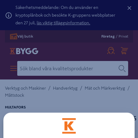
Säkerhetsmeddelande: Om du använder en
kryptoplånbok och besökte K-gruppens webbplatser
den 27 juli,
läs viktig tilläggsinformation.
Välj butik
Företag
/
Privat
/
/
/
Verktyg och Maskiner
Handverktyg
Mät och Märkverktyg
Måttstock
HULTAFORS
METERSTOCK 1M GUL GLASFIBER HULTAFORS
G59-1-10MM