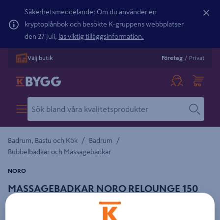
Säkerhetsmeddelande: Om du använder en
kryptoplånbok och besökte K-gruppens webbplatser
den 27 juli,
läs viktig tilläggsinformation.
Välj butik
Företag
/
Privat
/
/
Badrum, Bastu och Kök
Badrum
Bubbelbadkar och Massagebadkar
NORO
MASSAGEBADKAR NORO RELOUNGE 150
VÄNSTER SILVER + BLANDARE