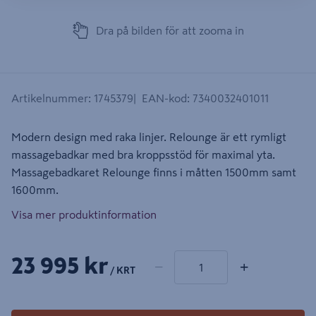
Dra på bilden för att zooma in
Artikelnummer
:
1745379
EAN-kod
:
7340032401011
Modern design med raka linjer. Relounge är ett rymligt
massagebadkar med bra kroppsstöd för maximal yta.
Massagebadkaret Relounge finns i måtten 1500mm samt
1600mm.
Visa mer produktinformation
1 produkter
Antal
23 995 kr
−
+
/ KRT