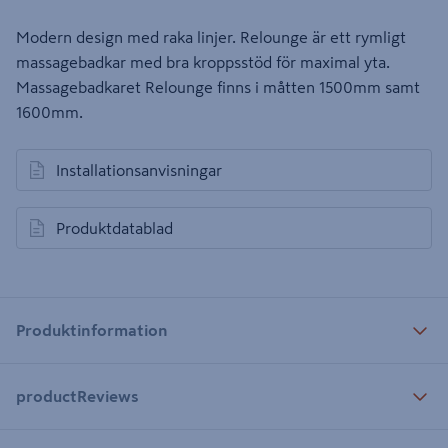
Modern design med raka linjer. Relounge är ett rymligt
massagebadkar med bra kroppsstöd för maximal yta.
Massagebadkaret Relounge finns i måtten 1500mm samt
1600mm.
Installationsanvisningar
öppnas i en ny flik
Produktdatablad
öppnas i en ny flik
Produktinformation
productReviews