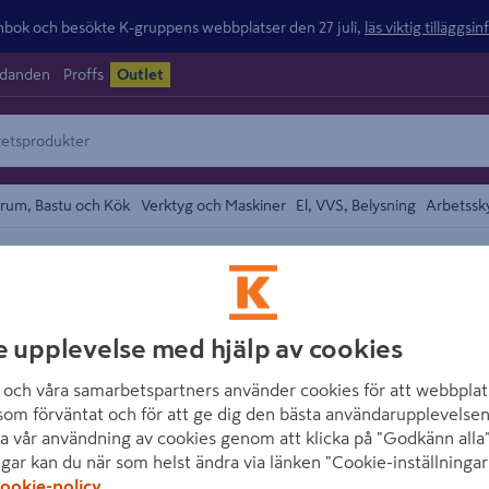
ok och besökte K-gruppens webbplatser den 27 juli,
läs viktig tilläggsi
udanden
Proffs
Outlet
rum, Bastu och Kök
Verktyg och Maskiner
El, VVS, Belysning
Arbetssk
området
DEWALT
e upplevelse med hjälp av cookies
MASKINKIT DCK
SLAGSKRUVDR T
och våra samarbetspartners använder cookies för att webbplat
som förväntat och för att ge dig den bästa användarupplevelsen
Artikelnummer
:
1424315
a vår användning av cookies genom att klicka på "Godkänn alla"
ngar kan du när som helst ändra via länken "Cookie-inställningar
ookie-policy