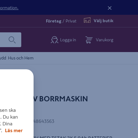
nformation.
Välj butik
Företag
/
Privat
Logga in
Varukorg
ydd
Hus och Hem
268P2T 18V BORRMASKIN
STAK
sen ska
. Du kan
EAN-kod
:
5035048643563
. Dina
".
Läs mer