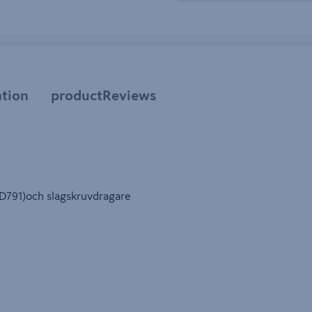
tion
productReviews
CD791)och slagskruvdragare