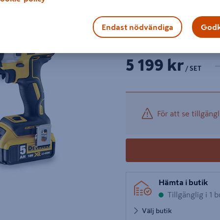
BORRMASKIN + SLAGSKRU
MULTILADDARE
Endast nödvändiga
Godk
Visa mer produktinformati
1 p
Ant
5 199 kr
/ SET
För att se tillgängl
Hämta i butik
Tillgänglig i 1 b
Välj butik