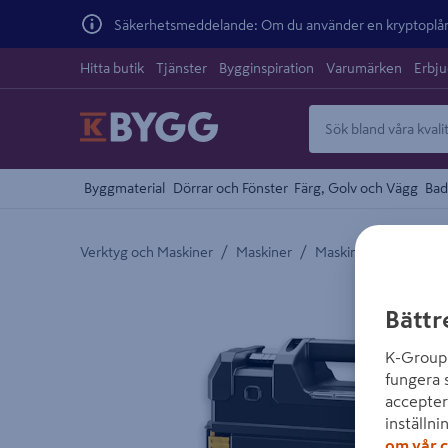
Säkerhetsmeddelande: Om du använder en kryptoplånb
Hitta butik
Tjänster
Bygginspiration
Varumärken
Erbj
Byggmaterial
Dörrar och Fönster
Färg, Golv och Vägg
Bad
/
/
Verktyg och Maskiner
Maskiner
Maskinpaket
Detaljerad beskrivning finns i produktbeskrivnings
Bättr
K-Group 
fungera 
accepter
inställni
om vår c