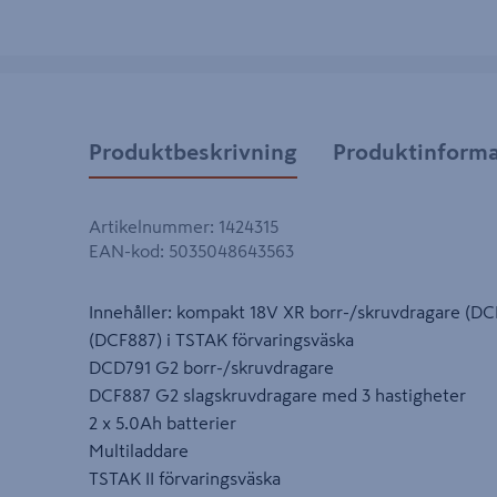
Produktbeskrivning
Produktinforma
Artikelnummer
:
1424315
EAN-kod
:
5035048643563
Innehåller: kompakt 18V XR borr-/skruvdragare (D
(DCF887) i TSTAK förvaringsväska
DCD791 G2 borr-/skruvdragare
DCF887 G2 slagskruvdragare med 3 hastigheter
2 x 5.0Ah batterier
Multiladdare
TSTAK II förvaringsväska