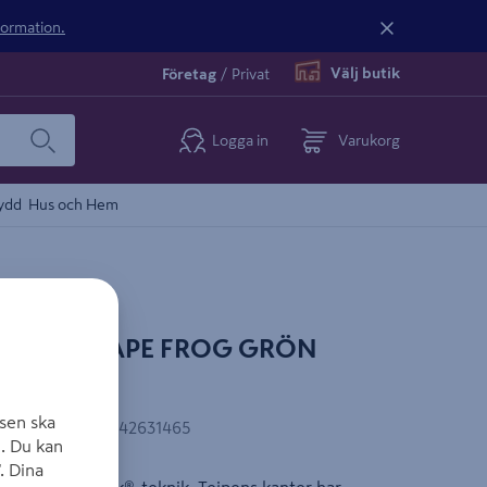
nformation.
Välj butik
Företag
/
Privat
Logga in
Varukorg
ydd
Hus och Hem
P FROGTAPE FROG GRÖN
sen ska
EAN-kod
:
4013142631465
. Du kan
. Dina