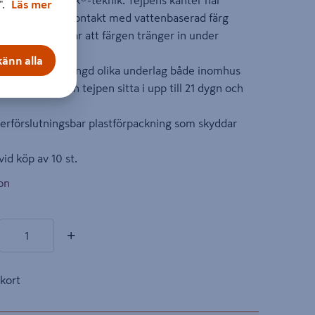
erad PaintBlock®-teknik. Tejpens kanter har
".
Läs mer
pulver och vid kontakt med vattenbaserad färg
är som förhindrar att färgen tränger in under
änn alla
rmåga på en mängd olika underlag både inomhus
g inomhus kan tejpen sitta i upp till 21 dygn och
terförslutningsbar plastförpackning som skyddar
vid köp av 10 st.
on
ukter
+
kort