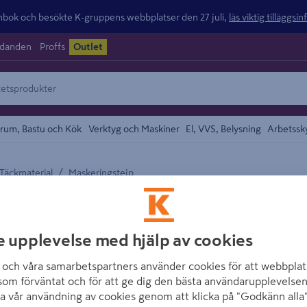
ok och besökte K-gruppens webbplatser den 27 juli,
läs viktig tilläggsi
udanden
Proffs
Outlet
rum, Bastu och Kök
Verktyg och Maskiner
El, VVS, Belysning
Arbetssk
/
 Täckmaterial
Maskeringstejp
området
FROGTAPE
MASKERINGSTEJ
e upplevelse med hjälp av cookies
36MM, 41,1M
och våra samarbetspartners använder cookies för att webbplat
Artikelnummer
:
1990689
som förväntat och för att ge dig den bästa användarupplevelsen
a vår användning av cookies genom att klicka på "Godkänn alla"