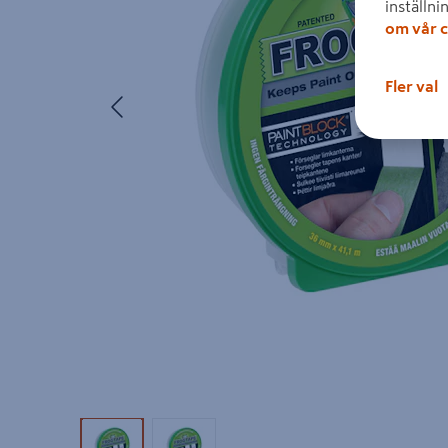
inställni
om vår c
Fler val
Föregående