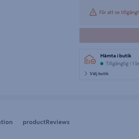
För att se tillgängl
Hämta i butik
Tillgänglig i 1 b
Välj butik
tion
productReviews