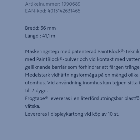
Artikelnummer
:
1990689
EAN-kod
:
4013142631465
Bredd: 36 mm
Längd : 41,1 m
Maskeringstejp med patenterad PaintBlock®-teknik. 
med PaintBlock®-pulver och vid kontakt med vatten
gelliknande barriär som förhindrar att färgen tränge
Medelstark vidhäftningsförmåga på en mängd olika
utomhus. Vid användning inomhus kan tejpen sitta i
till 7 dygn.
Frogtape® levereras i en återförslutningsbar plast
vätska.
Levereras i displaykartong vid köp av 10 st.