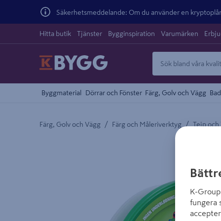
Säkerhetsmeddelande: Om du använder en kryptoplånb
Hitta butik
Tjänster
Bygginspiration
Varumärken
Erbj
Byggmaterial
Dörrar och Fönster
Färg, Golv och Vägg
Bad
/
/
Färg, Golv och Vägg
Färg och Måleriverktyg
Tejp och
Detaljerad beskrivning finns i produktbeskrivnings
Bättr
K-Group 
fungera 
accepter