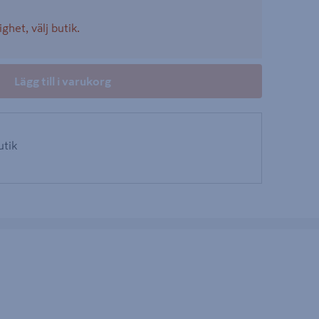
ighet, välj butik.
Lägg till i varukorg
utik