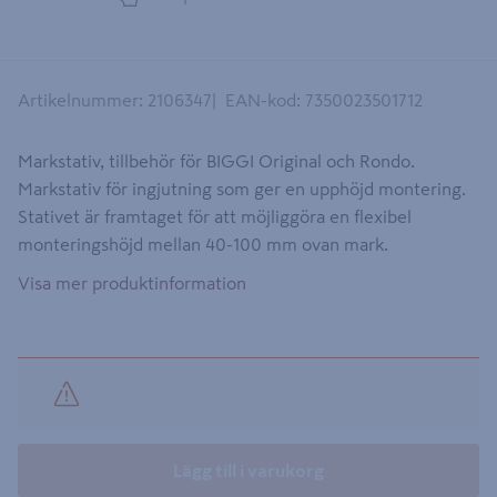
Artikelnummer
:
2106347
EAN-kod
:
7350023501712
Markstativ, tillbehör för BIGGI Original och Rondo.
Markstativ för ingjutning som ger en upphöjd montering.
Stativet är framtaget för att möjliggöra en flexibel
monteringshöjd mellan 40-100 mm ovan mark.
Visa mer produktinformation
Lägg till i varukorg