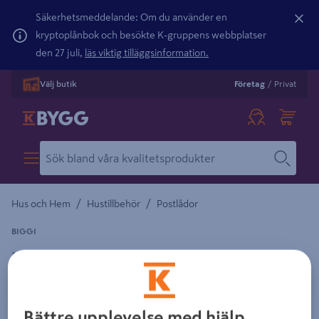
Säkerhetsmeddelande: Om du använder en
kryptoplånbok och besökte K-gruppens webbplatser
den 27 juli,
läs viktig tilläggsinformation.
Välj butik
Företag
/
Privat
/
/
Hus och Hem
Hustillbehör
Postlådor
BIGGI
MARKSTATIV BIGGI ORIGINAL/ROND O 171
Detaljerad beskrivning finns i produktbeskrivningsområdet
Bättre upplevelse med hjälp