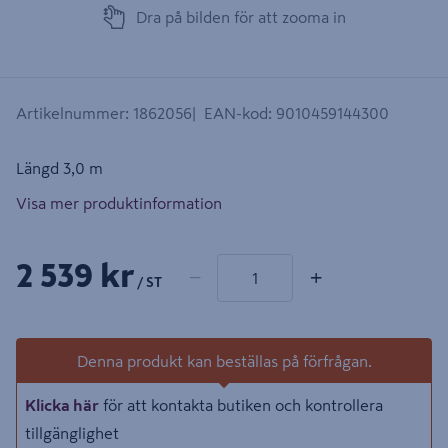
Dra på bilden för att zooma in
Artikelnummer
:
1862056
EAN-kod
:
9010459144300
Längd 3,0 m
Visa mer produktinformation
1 produkter
Antal
2 539 kr
−
+
/ ST
Denna produkt kan beställas på förfrågan.
Klicka här
för att kontakta butiken och kontrollera
tillgänglighet