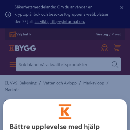
Säkerhetsmeddelande: Om du använder en
kryptoplånbok och besökte K-gruppens webbplatser
den 27 juli,
läs viktig tilläggsinformation.
Välj butik
Företag
/
Privat
/
/
/
El, VVS, Belysning
Vatten och Avlopp
Markavlopp
Markrör
PIPELIFE
MARKRÖR PVC 1-M 250X3M 2350239
Detaljerad beskrivning finns i produktbeskrivningsområdet
Bättre upplevelse med hjälp