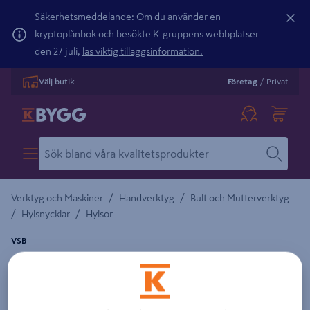
Säkerhetsmeddelande: Om du använder en
kryptoplånbok och besökte K-gruppens webbplatser
den 27 juli,
läs viktig tilläggsinformation.
Välj butik
Företag
/
Privat
/
/
Verktyg och Maskiner
Handverktyg
Bult och Mutterverktyg
/
/
Hylsnycklar
Hylsor
VSB
MAGNETHYLSA VSB F FARMSKRUV 8MM
Detaljerad beskrivning finns i produktbeskrivningsområdet