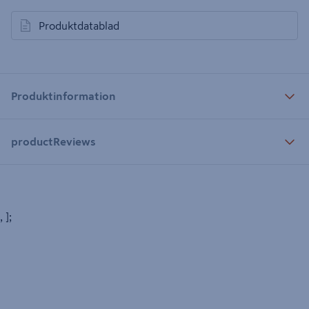
Produktdatablad
öppnas i en ny flik
Produktinformation
productReviews
, ];