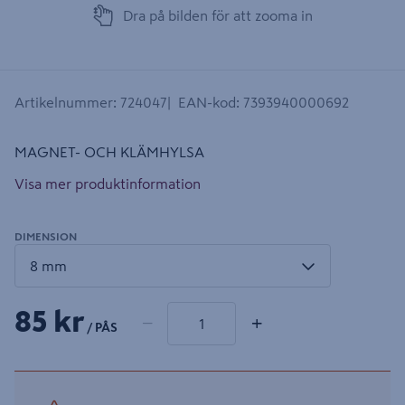
Dra på bilden för att zooma in
Artikelnummer
:
724047
EAN-kod
:
7393940000692
MAGNET- OCH KLÄMHYLSA
Visa mer produktinformation
DIMENSION
1 produkter
Antal
85 kr
−
+
/ PÅS