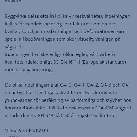
Kvalite:
Byggvirke delas ofta in i olika virkeskvaliteter, indelningen
kallas för handelssortering, där faktorer som antalet
kvistar, sprickor, missfärgningar och deformationer kan
spela in i bedömningen som sker visuellt, vanligen på
sågverk.
Indelningen kan ske enligt olika regler, vårt virke är
kvalitetsindelat enligt SS-EN 1611-1 (Europeisk standard)
med 4-sidig sortering.
De olika indelningarna är G4-0, G4-1, G4-2, G4-3 och G4-
4 där G4-0 är den högsta kvaliteten. Karakteristiska
grundvärden för beräkning av bärförmåga och styvhet hos
konstruktionsvirke i hållfasthetsklasserna C14–C50 anges i
standarden SS-EN 338 då C50 är högsta kvaliteten.
VilmaBas Id: VB2319