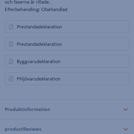
och faserna är rillade.
Efterbehandling: Obehandlad
Prestandadeklaration
öppnas i en ny flik
Prestandadeklaration
öppnas i en ny flik
Byggvarudeklaration
öppnas i en ny flik
Miljövarudeklaration
öppnas i en ny flik
Produktinformation
productReviews