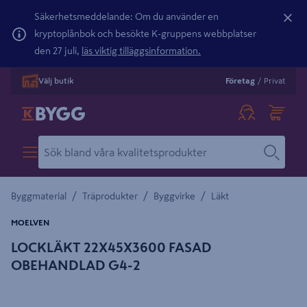
Säkerhetsmeddelande: Om du använder en
kryptoplånbok och besökte K-gruppens webbplatser
den 27 juli,
läs viktig tilläggsinformation.
Välj butik
Företag
/
Privat
/
/
/
Byggmaterial
Träprodukter
Byggvirke
Läkt
MOELVEN
LOCKLÄKT 22X45X3600 FASAD
OBEHANDLAD G4-2
Detaljerad beskrivning finns i produktbeskrivningsområdet