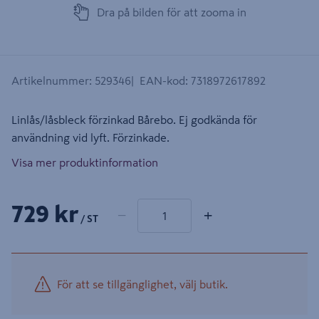
Dra på bilden för att zooma in
Artikelnummer
:
529346
EAN-kod
:
7318972617892
Linlås/låsbleck förzinkad Bårebo. Ej godkända för
användning vid lyft. Förzinkade.
Visa mer produktinformation
1 produkter
Antal
729 kr
−
+
/ ST
För att se tillgänglighet, välj butik.