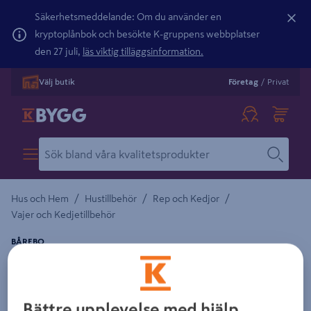
Säkerhetsmeddelande: Om du använder en
kryptoplånbok och besökte K-gruppens webbplatser
den 27 juli,
läs viktig tilläggsinformation.
Välj butik
Företag
/
Privat
/
/
/
Hus och Hem
Hustillbehör
Rep och Kedjor
Vajer och Kedjetillbehör
BÅREBO
LINLÅS&LÅSBLECK BÅREBO FÖRZ 4MM 50P
Detaljerad beskrivning finns i produktbeskrivningsområdet
Bättre upplevelse med hjälp