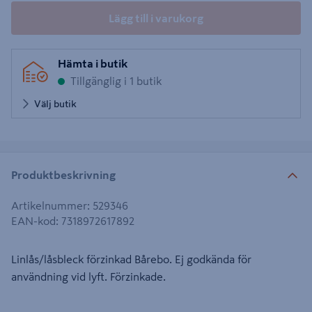
Lägg till i varukorg
Hämta i butik
Tillgänglig i 1 butik
Välj butik
Produktbeskrivning
Artikelnummer
:
529346
EAN-kod
:
7318972617892
Linlås/låsbleck förzinkad Bårebo. Ej godkända för
användning vid lyft. Förzinkade.