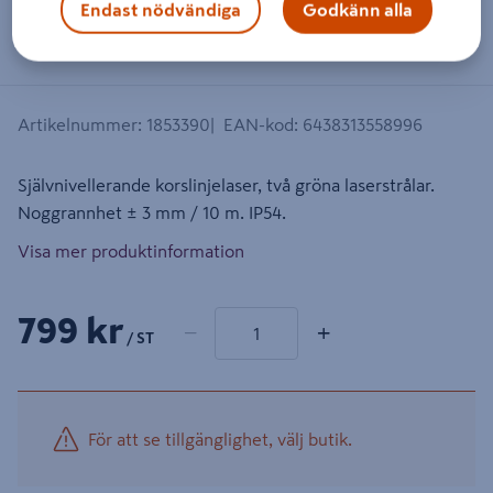
Endast nödvändiga
Godkänn alla
Dra på bilden för att zooma in
Artikelnummer
:
1853390
EAN-kod
:
6438313558996
Självnivellerande korslinjelaser, två gröna laserstrålar.
Noggrannhet ± 3 mm / 10 m. IP54.
Visa mer produktinformation
1 produkter
Antal
799 kr
−
+
/ ST
För att se tillgänglighet, välj butik.