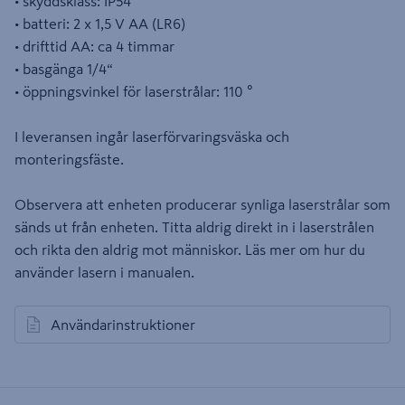
• skyddsklass: IP54
• batteri: 2 x 1,5 V AA (LR6)
• drifttid AA: ca 4 timmar
• basgänga 1/4“
• öppningsvinkel för laserstrålar: 110 °
I leveransen ingår laserförvaringsväska och
monteringsfäste.
Observera att enheten producerar synliga laserstrålar som
sänds ut från enheten. Titta aldrig direkt in i laserstrålen
och rikta den aldrig mot människor. Läs mer om hur du
använder lasern i manualen.
Användarinstruktioner
öppnas i en ny flik