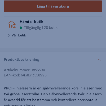
Lägg till i varukorg
Hämta i butik
Tillgänglig i 28 butik
Välj butik
Produktbeskrivning
Artikelnummer
:
1853390
EAN-kod
:
6438313558996
PROF-linjelasern är en självnivellerande korslinjelaser med
två gröna laserstrålar. Den självnivellerande tvärlinjelasern
är avsedd för att bestämma och kontrollera horisontella
och vertikala linjer.