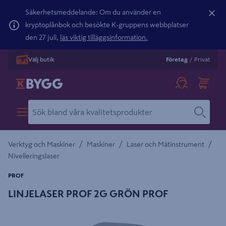
Säkerhetsmeddelande: Om du använder en
kryptoplånbok och besökte K-gruppens webbplatser
den 27 juli,
läs viktig tilläggsinformation.
Välj butik
Företag
/
Privat
/
/
/
Verktyg och Maskiner
Maskiner
Laser och Mätinstrument
Nivelleringslaser
PROF
LINJELASER PROF 2G GRÖN PROF
Detaljerad beskrivning finns i produktbeskrivningsområdet