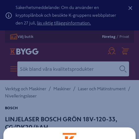
Säkerhetsmeddelande: Om du använder en
kryptoplånbok och besökte K-gruppens webbplatser
den 27 juli,
läs viktig tilläggsinformation.
Välj butik
Företag
/
Privat
/
/
/
Verktyg och Maskiner
Maskiner
Laser och Mätinstrument
Nivelleringslaser
BOSCH
LINJELASER BOSCH GRÖN 18V-120-33,
CG/DK20/4AH