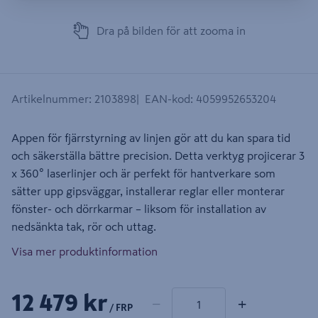
Dra på bilden för att zooma in
Artikelnummer
:
2103898
EAN-kod
:
4059952653204
Appen för fjärrstyrning av linjen gör att du kan spara tid
och säkerställa bättre precision. Detta verktyg projicerar 3
x 360° laserlinjer och är perfekt för hantverkare som
sätter upp gipsväggar, installerar reglar eller monterar
fönster- och dörrkarmar – liksom för installation av
nedsänkta tak, rör och uttag.
Visa mer produktinformation
1 produkter
Antal
12 479 kr
−
+
/ FRP