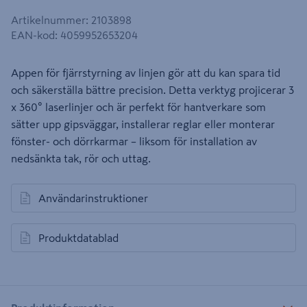
Artikelnummer
:
2103898
EAN-kod
:
4059952653204
Appen för fjärrstyrning av linjen gör att du kan spara tid
och säkerställa bättre precision. Detta verktyg projicerar 3
x 360° laserlinjer och är perfekt för hantverkare som
sätter upp gipsväggar, installerar reglar eller monterar
fönster- och dörrkarmar – liksom för installation av
nedsänkta tak, rör och uttag.
Användarinstruktioner
öppnas i en ny flik
Produktdatablad
öppnas i en ny flik