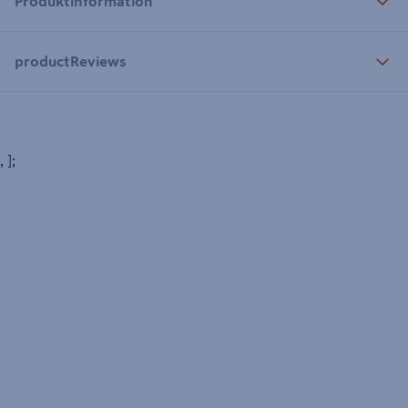
Produktinformation
productReviews
, ];