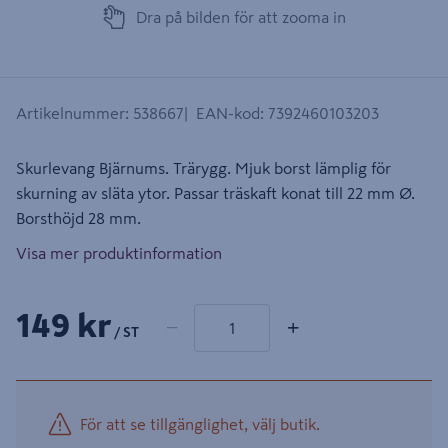
Dra på bilden för att zooma in
Artikelnummer
:
538667
EAN-kod
:
7392460103203
Skurlevang Bjärnums. Trärygg. Mjuk borst lämplig för
skurning av släta ytor. Passar träskaft konat till 22 mm Ø.
Borsthöjd 28 mm.
Visa mer produktinformation
1 produkter
Antal
149 kr
−
+
/ ST
För att se tillgänglighet, välj butik.