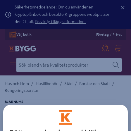
Säkerhetsmeddelande: Om du använder en
kryptoplånbok och besökte K-gruppens webbplatser
den 27 juli,
läs viktig tilläggsinformation.
Välj butik
Företag
/
Privat
/
/
/
/
Hus och Hem
Hustillbehör
Städ
Borstar och Skaft
Rengöringsborstar
BJÄRNUMS
LEVANG BJÄRNUMS 300X45 VIT FIBER
Detaljerad beskrivning finns i produktbeskrivningsområdet