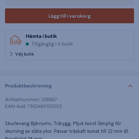
Lägg till i varukorg
Hämta i butik
Tillgänglig i 4 butik
Välj butik
Produktbeskrivning
Artikelnummer
:
538667
EAN-kod
:
7392460103203
Skurlevang Bjärnums. Trärygg. Mjuk borst lämplig för
skurning av släta ytor. Passar träskaft konat till 22 mm Ø.
Borsthöjd 28 mm.