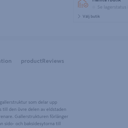
Se lagerstatus 
Välj butik
tion
productReviews
gallerstruktur som delar upp
s till den övre delen av eldstaden
h renare. Gallerstrukturen förlänger
 sido- och baksidesytorna till