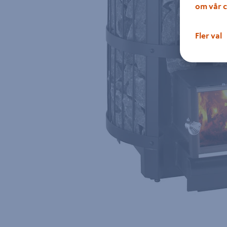
om vår c
Fler val