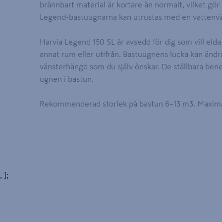
brännbart material är kortare än normalt, vilket gör d
Legend-bastuugnarna kan utrustas med en vattenvä
Harvia Legend 150 SL är avsedd för dig som vill elda
annat rum eller utifrån. Bastuugnens lucka kan änd
vänsterhängd som du själv önskar. De ställbara ben
ugnen i bastun.
Rekommenderad storlek på bastun 6–13 m3. Maxima
, ];