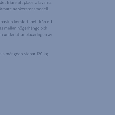
et friare att placera lavarna.
rmare av skorstensmodell.
 bastun komfortabelt från ett
ras mellan högerhängd och
en underlättar placeringen av
la mängden stenar 120 kg.