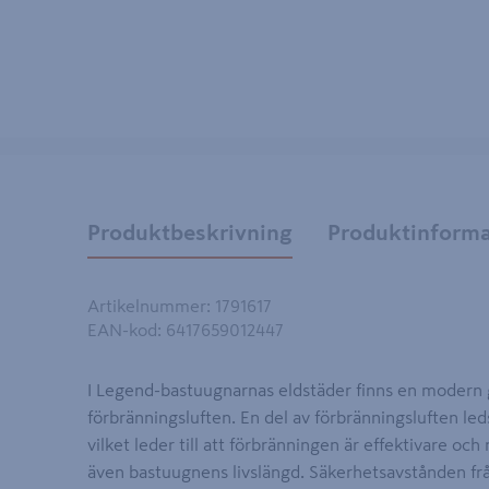
Produktbeskrivning
Produktinforma
Artikelnummer
:
1791617
EAN-kod
:
6417659012447
I Legend-bastuugnarnas eldstäder finns en modern 
förbränningsluften. En del av förbränningsluften led
vilket leder till att förbränningen är effektivare oc
även bastuugnens livslängd. Säkerhetsavstånden från