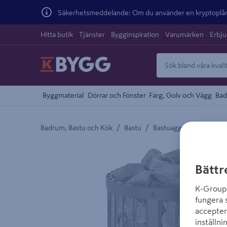
Säkerhetsmeddelande: Om du använder en kryptoplånb
Hitta butik
Tjänster
Bygginspiration
Varumärken
Erbj
Byggmaterial
Dörrar och Fönster
Färg, Golv och Vägg
Bad
/
/
Badrum, Bastu och Kök
Bastu
Bastuaggregat och Up
Detaljerad beskrivning finns i produktbeskrivnings
Bättr
K-Group 
fungera 
accepter
inställni