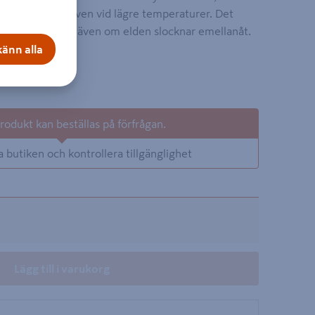
rligt bastubad även vid lägre temperaturer. Det
terar bra värme, även om elden slocknar emellanåt.
änn alla
on
odukt kan beställas på förfrågan.
a butiken och kontrollera tillgänglighet
Lägg till i varukorg