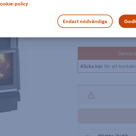
ookie-policy
de hettas upp får du ett hä
stora antalet stenar garan
Endast nödvändiga
Godk
Visa mer produktinformati
Denna pr
Klicka här
för att kontakt
Hämta i butik