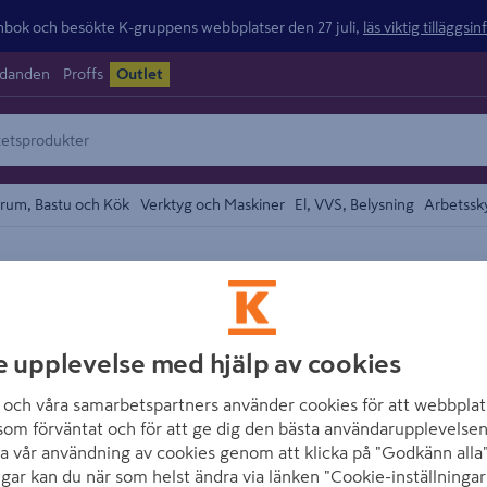
ok och besökte K-gruppens webbplatser den 27 juli,
läs viktig tilläggsi
udanden
Proffs
Outlet
rum, Bastu och Kök
Verktyg och Maskiner
El, VVS, Belysning
Arbetssk
/
pvärmning
Vedeldade Aggregat
området
HARVIA
LEGEND HARVIA 1
e upplevelse med hjälp av cookies
Artikelnummer
:
1791617
E
och våra samarbetspartners använder cookies för att webbplat
som förväntat och för att ge dig den bästa användarupplevelsen
a vår användning av cookies genom att klicka på "Godkänn alla"
Med Harvia Legend vedelda
ngar kan du när som helst ändra via länken "Cookie-inställningar
bastuupplevelsen. Den svar