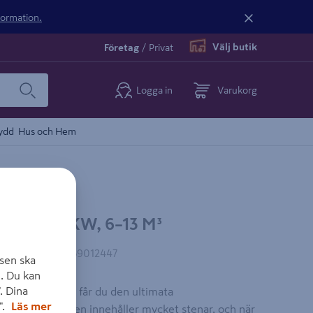
nformation.
Välj butik
Företag
/
Privat
Logga in
Varukorg
ydd
Hus och Hem
50 SL 16KW, 6–13 M³
AN-kod
:
6417659012447
sen ska
. Du kan
. Dina
de bastuugnar får du den ultimata
".
Läs mer
ta stålställningen innehåller mycket stenar, och när