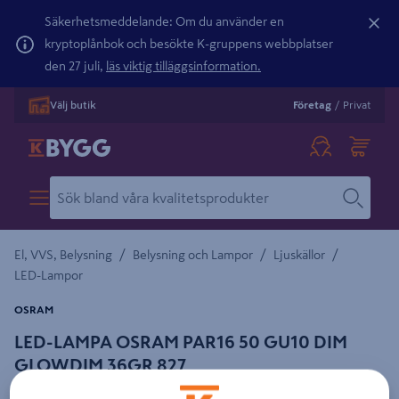
Säkerhetsmeddelande: Om du använder en
kryptoplånbok och besökte K-gruppens webbplatser
den 27 juli,
läs viktig tilläggsinformation.
Välj butik
Företag
/
Privat
/
/
/
El, VVS, Belysning
Belysning och Lampor
Ljuskällor
LED-Lampor
OSRAM
LED-LAMPA OSRAM PAR16 50 GU10 DIM
GLOWDIM 36GR 827