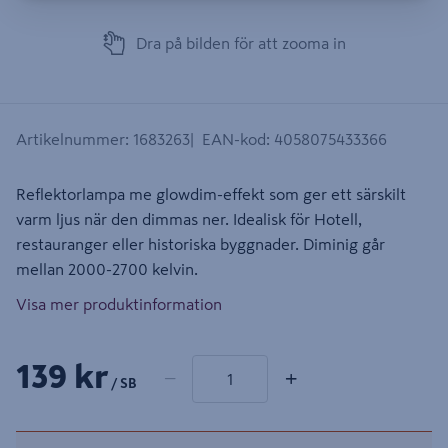
Dra på bilden för att zooma in
Artikelnummer
:
1683263
EAN-kod
:
4058075433366
Reflektorlampa me glowdim-effekt som ger ett särskilt
varm ljus när den dimmas ner. Idealisk för Hotell,
restauranger eller historiska byggnader. Diminig går
mellan 2000-2700 kelvin.
Visa mer produktinformation
1 produkter
Antal
139 kr
−
+
/ SB