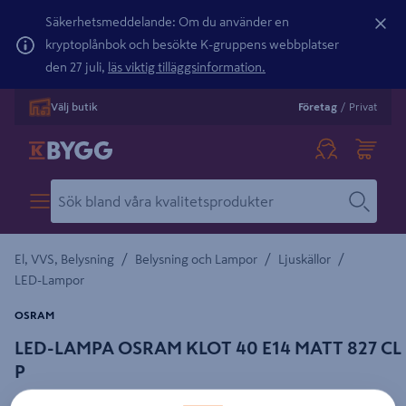
Säkerhetsmeddelande: Om du använder en
kryptoplånbok och besökte K-gruppens webbplatser
den 27 juli,
läs viktig tilläggsinformation.
Välj butik
Företag
/
Privat
/
/
/
El, VVS, Belysning
Belysning och Lampor
Ljuskällor
LED-Lampor
OSRAM
LED-LAMPA OSRAM KLOT 40 E14 MATT 827 CL
P