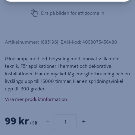
Dra på bilden för att zooma in
Artikelnummer
:
1683196
EAN-kod
:
4058075436480
Glödlampa med led-belysning med innovativ filament-
teknik. För applikationer i hemmet och dekorativa
installationer. Har en mycket låg energiförbrukning och en
livslängd upp till 15000 timmar. Har en spridningsvinkel
upp till 300 grader.
Visa mer produktinformation
1 produkter
Antal
99 kr
−
+
/ SB