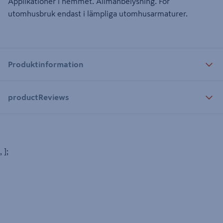
Applikationer i hemmet. Allmänbelysning. För
utomhusbruk endast i lämpliga utomhusarmaturer.
Produktinformation
productReviews
, ];