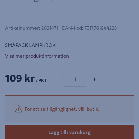
Artikelnummer
:
2021471
EAN-kod
:
7317761944225
SMÅPACK LAMPKROK
Visa mer produktinformation
1 produkter
Antal
109 kr
−
+
/ PKT
För att se tillgänglighet, välj butik.
Lägg till i varukorg