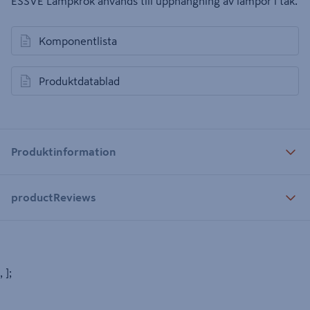
ESSVE Lampkrok används till upphängning av lampor i tak.
Komponentlista
öppnas i en ny flik
Produktdatablad
öppnas i en ny flik
Produktinformation
productReviews
, ];