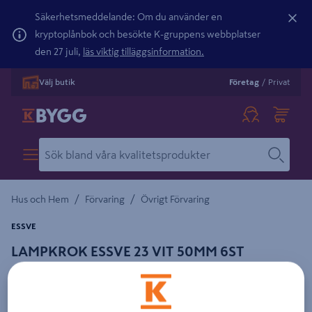
Säkerhetsmeddelande: Om du använder en
kryptoplånbok och besökte K-gruppens webbplatser
den 27 juli,
läs viktig tilläggsinformation.
Välj butik
Företag
/
Privat
/
/
Hus och Hem
Förvaring
Övrigt Förvaring
ESSVE
LAMPKROK ESSVE 23 VIT 50MM 6ST
Detaljerad beskrivning finns i produktbeskrivningsområdet