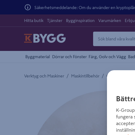
Säkerhetsmeddelande: Om du använder en kryptoplånb
Hitta butik
Tjänster
Bygginspiration
Varumärken
Erbj
Byggmaterial
Dörrar och Fönster
Färg, Golv och Vägg
Bad
/
/
Verktyg och Maskiner
Maskintillbehör
Övrigt Kap och 
Detaljerad beskrivning finns i produktbeskrivnings
Bättr
K-Group 
fungera 
accepter
inställni