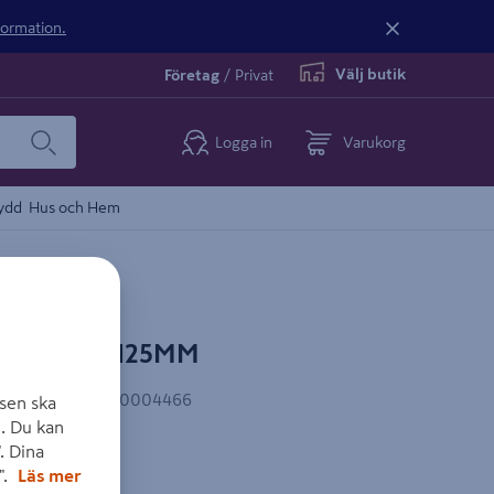
nformation.
Välj butik
Företag
/
Privat
Logga in
Varukorg
ydd
Hus och Hem
A BOSCH 125MM
AN-kod
:
3165140004466
sen ska
. Du kan
. Dina
".
Läs mer