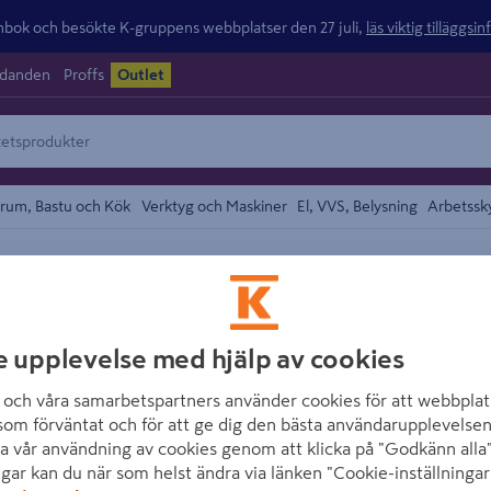
ok och besökte K-gruppens webbplatser den 27 juli,
läs viktig tilläggsi
udanden
Proffs
Outlet
rum, Bastu och Kök
Verktyg och Maskiner
El, VVS, Belysning
Arbetssk
Slip
området
BOSCH
LAMMULLSHÄTT
e upplevelse med hjälp av cookies
Artikelnummer
:
780249
E
och våra samarbetspartners använder cookies för att webbplat
som förväntat och för att ge dig den bästa användarupplevelsen
a vår användning av cookies genom att klicka på "Godkänn alla"
Polerhätta
ngar kan du när som helst ändra via länken "Cookie-inställningar