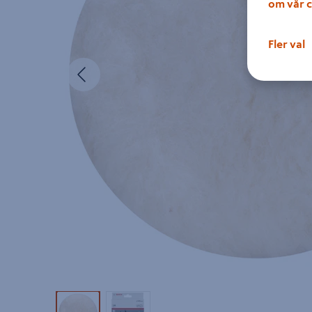
om vår c
Fler val
Föregående