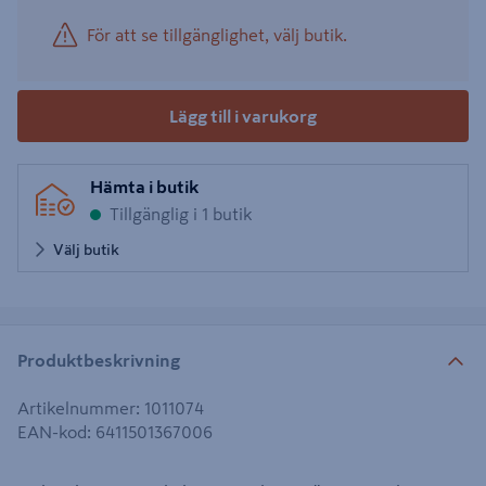
För att se tillgänglighet, välj butik.
Lägg till i varukorg
Hämta i butik
Tillgänglig i 1 butik
Välj butik
Produktbeskrivning
Artikelnummer
:
1011074
EAN-kod
:
6411501367006