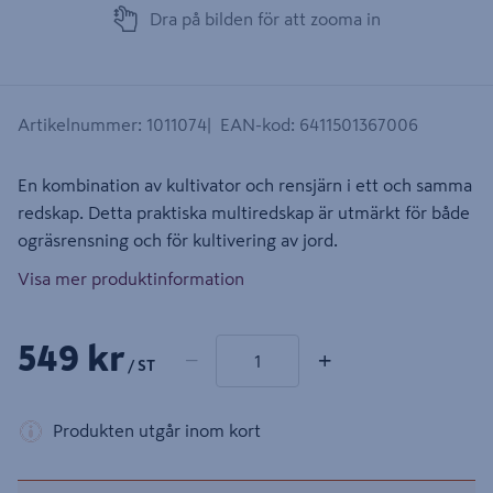
Dra på bilden för att zooma in
Artikelnummer
:
1011074
EAN-kod
:
6411501367006
En kombination av kultivator och rensjärn i ett och samma
redskap. Detta praktiska multiredskap är utmärkt för både
ogräsrensning och för kultivering av jord.
Visa mer produktinformation
1 produkter
Antal
549 kr
−
+
/ ST
Produkten utgår inom kort