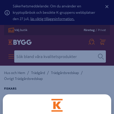
Säkerhetsmeddelande: Om du använder en
kryptoplånbok och besökte K-gruppens webbplatser
den 27 juli,
läs viktig tilläggsinformation.
Välj butik
Företag
/
Privat
/
/
/
Hus och Hem
Trädgård
Trädgårdsredskap
Övrigt Trädgårdsredskap
FISKARS
KULTIVATOR FISKARS CLASSIC M RENSJÄRN
Detaljerad beskrivning finns i produktbeskrivningsområdet