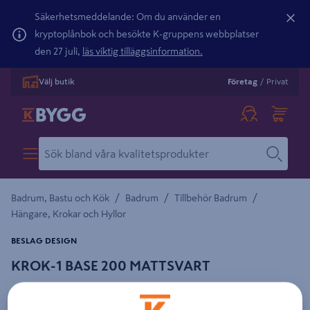
Säkerhetsmeddelande: Om du använder en
kryptoplånbok och besökte K-gruppens webbplatser
den 27 juli,
läs viktig tilläggsinformation.
Välj butik
Företag
/
Privat
/
/
/
Badrum, Bastu och Kök
Badrum
Tillbehör Badrum
Hängare, Krokar och Hyllor
BESLAG DESIGN
KROK-1 BASE 200 MATTSVART
Detaljerad beskrivning finns i produktbeskrivningsområdet