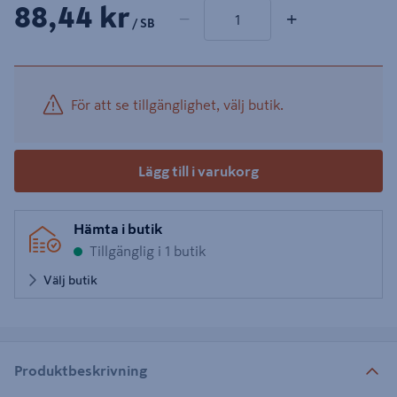
1 produkter
Antal
88,44 kr
−
+
/ SB
För att se tillgänglighet, välj butik.
Lägg till i varukorg
Hämta i butik
Tillgänglig i 1 butik
Välj butik
Produktbeskrivning