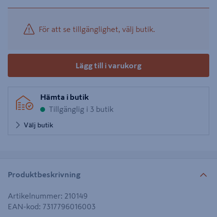
För att se tillgänglighet, välj butik.
Lägg till i varukorg
Hämta i butik
Tillgänglig i 3 butik
Välj butik
Produktbeskrivning
Artikelnummer
:
210149
EAN-kod
:
7317796016003