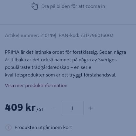
Dra på bilden för att zooma in
Artikelnummer
:
210149
EAN-kod
:
7317796016003
PRIMA är det latinska ordet för förstklassig. Sedan några
år tillbaka är det också namnet på några av Sveriges
populäraste trädgårdsredskap – en serie
kvalitetsprodukter som är ett tryggt förstahandsval.
Visa mer produktinformation
1 produkter
Antal
409 kr
−
+
/ ST
Produkten utgår inom kort