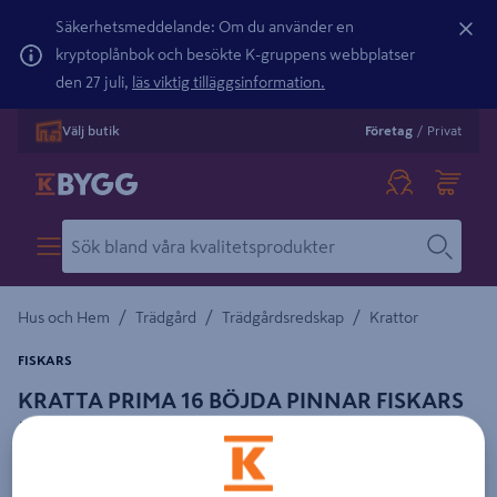
Säkerhetsmeddelande: Om du använder en
kryptoplånbok och besökte K-gruppens webbplatser
den 27 juli,
läs viktig tilläggsinformation.
Välj butik
Företag
/
Privat
/
/
/
Hus och Hem
Trädgård
Trädgårdsredskap
Krattor
FISKARS
KRATTA PRIMA 16 BÖJDA PINNAR FISKARS
5050
Detaljerad beskrivning finns i produktbeskrivningsområdet